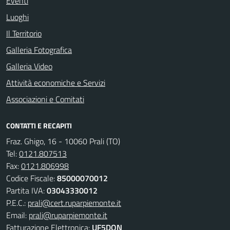
Eventi
Luoghi
Il Territorio
Galleria Fotografica
Galleria Video
Attività economiche e Servizi
Associazioni e Comitati
CONTATTI E RECAPITI
Fraz. Ghigo, 16 - 10060 Prali (TO)
Tel:
0121.807513
Fax:
0121.806998
Codice Fiscale:
85000070012
Partita IVA:
03043330012
P.E.C.:
prali@cert.ruparpiemonte.it
Email:
prali@ruparpiemonte.it
Fatturazione Elettronica:
UF5DON