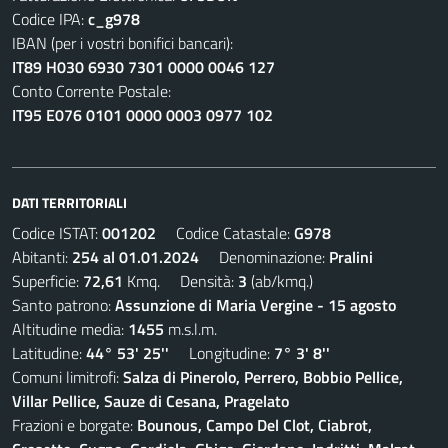
Codice IPA:
c_g978
IBAN (per i vostri bonifici bancari):
IT89 H030 6930 7301 0000 0046 127
Conto Corrente Postale:
IT95 E076 0101 0000 0003 0977 102
DATI TERRITORIALI
Codice ISTAT:
001202
Codice Catastale:
G978
Abitanti:
254 al 01.01.2024
Denominazione:
Pralini
Superficie:
72,61
Kmq. Densità:
3
(ab/kmq.)
Santo patrono:
Assunzione di Maria Vergine - 15 agosto
Altitudine media:
1455
m.s.l.m.
Latitudine:
44° 53' 25''
Longitudine:
7° 3' 8''
Comuni limitrofi:
Salza di Pinerolo, Perrero, Bobbio Pellice,
Villar Pellice, Sauze di Cesana, Pragelato
Frazioni e borgate:
Bounous, Campo Del Clot, Ciabrot,