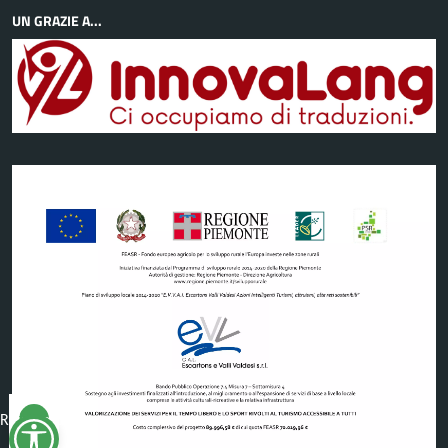
UN GRAZIE A...
Reimposta
tutto