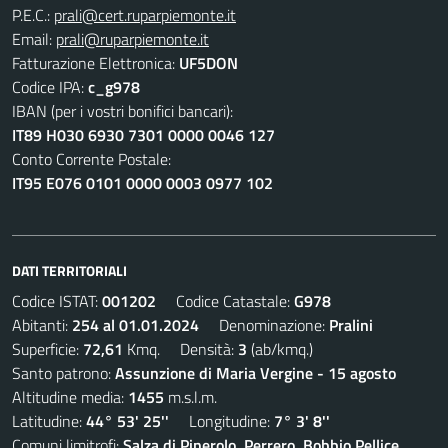
P.E.C.:
prali@cert.ruparpiemonte.it
Email:
prali@ruparpiemonte.it
Fatturazione Elettronica:
UF5DON
Codice IPA:
c_g978
IBAN (per i vostri bonifici bancari):
IT89 H030 6930 7301 0000 0046 127
Conto Corrente Postale:
IT95 E076 0101 0000 0003 0977 102
DATI TERRITORIALI
Codice ISTAT:
001202
Codice Catastale:
G978
Abitanti:
254 al 01.01.2024
Denominazione:
Pralini
Superficie:
72,61
Kmq. Densità:
3
(ab/kmq.)
Santo patrono:
Assunzione di Maria Vergine - 15 agosto
Altitudine media:
1455
m.s.l.m.
Latitudine:
44° 53' 25''
Longitudine:
7° 3' 8''
Comuni limitrofi:
Salza di Pinerolo, Perrero, Bobbio Pellice,