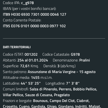
Codice IPA:
c_g978
IBAN (per i vostri bonifici bancari):
IT89 H030 6930 7301 0000 0046 127
Conto Corrente Postale:
IT95 E076 0101 0000 0003 0977 102
DATI TERRITORIALI
Codice ISTAT:
001202
Codice Catastale:
G978
Abitanti:
254 al 01.01.2024
Denominazione:
Pralini
Superficie:
72,61
Kmq. Densità:
3
(ab/kmq.)
Santo patrono:
Assunzione di Maria Vergine - 15 agosto
Altitudine media:
1455
m.s.l.m.
Latitudine:
44° 53' 25''
Longitudine:
7° 3' 8''
Comuni limitrofi:
Salza di Pinerolo, Perrero, Bobbio Pellice,
Villar Pellice, Sauze di Cesana, Pragelato
Frazioni e borgate:
Bounous, Campo Del Clot, Ciabrot,
Crosetto, Cugno, Gardiola, Ghigo, Giordano, Indritti, Malzat,