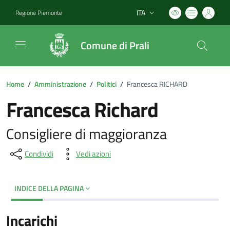
ITA
Regione Piemonte
Lingua attiva:
Comune di Prali
Home
/
Amministrazione
/
Politici
/
Francesca RICHARD
Francesca Richard
Consigliere di maggioranza
Condividi
Vedi azioni
INDICE DELLA PAGINA
Incarichi