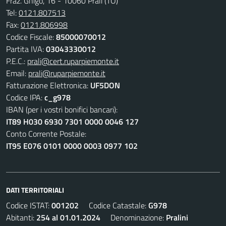
Fraz. Ghigo, 16 - 10060 Prali (TO)
Tel:
0121.807513
Fax:
0121.806998
Codice Fiscale:
85000070012
Partita IVA:
03043330012
P.E.C.:
prali@cert.ruparpiemonte.it
Email:
prali@ruparpiemonte.it
Fatturazione Elettronica:
UF5DON
Codice IPA:
c_g978
IBAN (per i vostri bonifici bancari):
IT89 H030 6930 7301 0000 0046 127
Conto Corrente Postale:
IT95 E076 0101 0000 0003 0977 102
DATI TERRITORIALI
Codice ISTAT:
001202
Codice Catastale:
G978
Abitanti:
254 al 01.01.2024
Denominazione:
Pralini