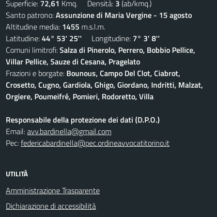
Superficie:
72,61
Kmq. Densità:
3
(ab/kmq.)
Santo patrono:
Assunzione di Maria Vergine - 15 agosto
Altitudine media:
1455
m.s.l.m.
Latitudine:
44° 53' 25''
Longitudine:
7° 3' 8''
Comuni limitrofi:
Salza di Pinerolo, Perrero, Bobbio Pellice,
Villar Pellice, Sauze di Cesana, Pragelato
Frazioni e borgate:
Bounous, Campo Del Clot, Ciabrot,
Crosetto, Cugno, Gardiola, Ghigo, Giordano, Indritti, Malzat,
Orgiere, Poumeifré, Pomieri, Rodoretto, Villa
Responsabile della protezione dei dati (D.P.O.)
Email:
avv.bardinella@gmail.com
Pec:
federicabardinella@pec.ordineavvocatitorino.it
UTILITÀ
Amministrazione Trasparente
Dichiarazione di accessibilità