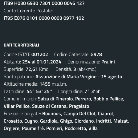
IT89 H030 6930 7301 0000 0046 127
Conto Corrente Postale:
IT95 E076 0101 0000 0003 0977 102
DATI TERRITORIALI
Codice ISTAT:
001202
Codice Catastale:
G978
Abitanti:
254 al 01.01.2024
Denominazione:
Pralini
Superficie:
72,61
Kmq. Densità:
3
(ab/kmq.)
Santo patrono:
Assunzione di Maria Vergine - 15 agosto
Altitudine media:
1455
m.s.l.m.
Latitudine:
44° 53' 25''
Longitudine:
7° 3' 8''
Comuni limitrofi:
Salza di Pinerolo, Perrero, Bobbio Pellice,
Villar Pellice, Sauze di Cesana, Pragelato
Frazioni e borgate:
Bounous, Campo Del Clot, Ciabrot,
Crosetto, Cugno, Gardiola, Ghigo, Giordano, Indritti, Malzat,
Orgiere, Poumeifré, Pomieri, Rodoretto, Villa