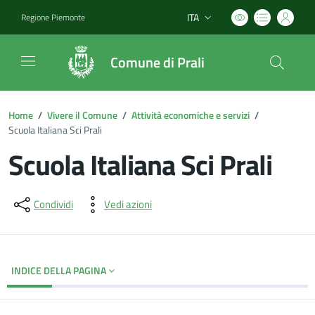
ITA
Regione Piemonte
Lingua attiva:
Comune di Prali
Home
/
Vivere il Comune
/
Attività economiche e servizi
/
Scuola Italiana Sci Prali
Scuola Italiana Sci Prali
Dettagli del documento
Condividi
Vedi azioni
INDICE DELLA PAGINA