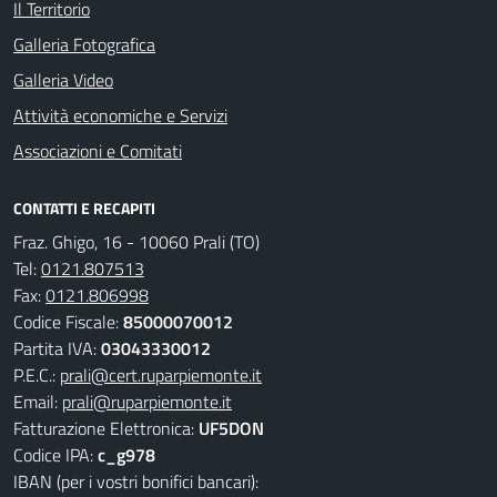
Il Territorio
Galleria Fotografica
Galleria Video
Attività economiche e Servizi
Associazioni e Comitati
CONTATTI E RECAPITI
Fraz. Ghigo, 16 - 10060 Prali (TO)
Tel:
0121.807513
Fax:
0121.806998
Codice Fiscale:
85000070012
Partita IVA:
03043330012
P.E.C.:
prali@cert.ruparpiemonte.it
Email:
prali@ruparpiemonte.it
Fatturazione Elettronica:
UF5DON
Codice IPA:
c_g978
IBAN (per i vostri bonifici bancari):