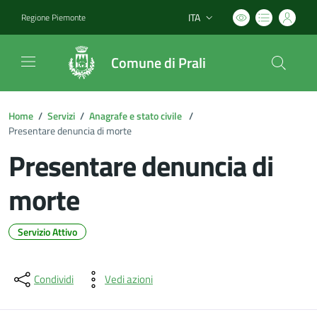
ITA
Regione Piemonte
Lingua attiva:
Comune di Prali
Home
/
Servizi
/
Anagrafe e stato civile
/
Presentare denuncia di morte
Presentare denuncia di
morte
Servizio Attivo
Dettagli del documento
Condividi
Vedi azioni