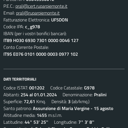
P.E.C.:
prali@cert.ruparpiemonte.it
Email:
prali@ruparpiemonte.it
Fatturazione Elettronica:
UF5DON
Codice IPA:
c_g978
IBAN (per i vostri bonifici bancari):
IT89 H030 6930 7301 0000 0046 127
Conto Corrente Postale:
IT95 E076 0101 0000 0003 0977 102
DATI TERRITORIALI
Codice ISTAT:
001202
Codice Catastale:
G978
Abitanti:
254 al 01.01.2024
Denominazione:
Pralini
Superficie:
72,61
Kmq. Densità:
3
(ab/kmq.)
Santo patrono:
Assunzione di Maria Vergine - 15 agosto
Altitudine media:
1455
m.s.l.m.
Latitudine:
44° 53' 25''
Longitudine:
7° 3' 8''