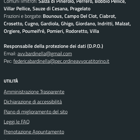
Comuni limitrofi:
Salza di Pinerolo, Perrero, Bobbio Pellice,
Villar Pellice, Sauze di Cesana, Pragelato
Frazioni e borgate:
Bounous, Campo Del Clot, Ciabrot,
Crosetto, Cugno, Gardiola, Ghigo, Giordano, Indritti, Malzat,
Orgiere, Poumeifré, Pomieri, Rodoretto, Villa
Responsabile della protezione dei dati (D.P.O.)
Email:
avv.bardinella@gmail.com
Pec:
federicabardinella@pec.ordineavvocatitorino.it
UTILITÀ
Amministrazione Trasparente
Dichiarazione di accessibilità
Piano di miglioramento del sito
Leggi le FAQ
Prenotazione Appuntamento