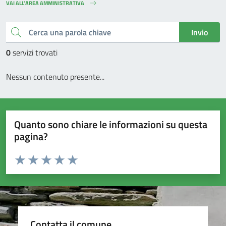
VAI ALL’AREA AMMINISTRATIVA
Cerca una parola chiave
Invio
0
servizi trovati
Nessun contenuto presente...
Quanto sono chiare le informazioni su questa
pagina?
Valuta da 1 a 5 stelle la pagina
Valuta 1 stelle su 5
Valuta 2 stelle su 5
Valuta 3 stelle su 5
Valuta 4 stelle su 5
Valuta 5 stelle su 5
Contatta il comune