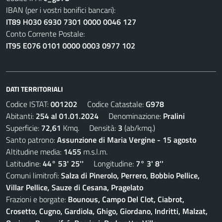
IBAN (per i vostri bonifici bancari):
IT89 H030 6930 7301 0000 0046 127
Conto Corrente Postale:
IT95 E076 0101 0000 0003 0977 102
DATI TERRITORIALI
Codice ISTAT:
001202
Codice Catastale:
G978
Abitanti:
254 al 01.01.2024
Denominazione:
Pralini
Superficie:
72,61
Kmq. Densità:
3
(ab/kmq.)
Santo patrono:
Assunzione di Maria Vergine - 15 agosto
Altitudine media:
1455
m.s.l.m.
Latitudine:
44° 53' 25''
Longitudine:
7° 3' 8''
Comuni limitrofi:
Salza di Pinerolo, Perrero, Bobbio Pellice,
Villar Pellice, Sauze di Cesana, Pragelato
Frazioni e borgate:
Bounous, Campo Del Clot, Ciabrot,
Crosetto, Cugno, Gardiola, Ghigo, Giordano, Indritti, Malzat,