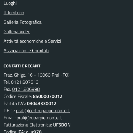
Luoghi
Il Territorio
Galleria Fotografica
Galleria Video
Attività economiche e Servizi
Associazioni e Comitati
CONTATTI E RECAPITI
Fraz. Ghigo, 16 - 10060 Prali (TO)
Tel:
0121.807513
Fax:
0121.806998
Codice Fiscale:
85000070012
Partita IVA:
03043330012
P.E.C.:
prali@cert.ruparpiemonte.it
Email:
prali@ruparpiemonte.it
Fatturazione Elettronica:
UF5DON
Codice IPA:
c_g978