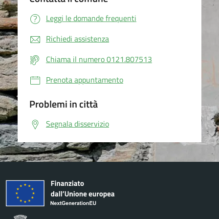
Leggi le domande frequenti
Richiedi assistenza
Chiama il numero 0121.807513
Prenota appuntamento
Problemi in città
Segnala disservizio