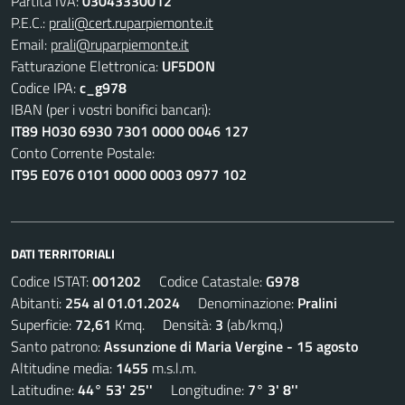
Partita IVA:
03043330012
P.E.C.:
prali@cert.ruparpiemonte.it
Email:
prali@ruparpiemonte.it
Fatturazione Elettronica:
UF5DON
Codice IPA:
c_g978
IBAN (per i vostri bonifici bancari):
IT89 H030 6930 7301 0000 0046 127
Conto Corrente Postale:
IT95 E076 0101 0000 0003 0977 102
DATI TERRITORIALI
Codice ISTAT:
001202
Codice Catastale:
G978
Abitanti:
254 al 01.01.2024
Denominazione:
Pralini
Superficie:
72,61
Kmq. Densità:
3
(ab/kmq.)
Santo patrono:
Assunzione di Maria Vergine - 15 agosto
Altitudine media:
1455
m.s.l.m.
Latitudine:
44° 53' 25''
Longitudine:
7° 3' 8''