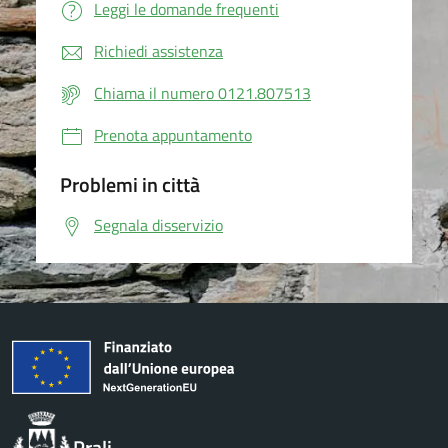
Leggi le domande frequenti
Richiedi assistenza
Chiama il numero 0121.807513
Prenota appuntamento
Problemi in città
Segnala disservizio
Prali