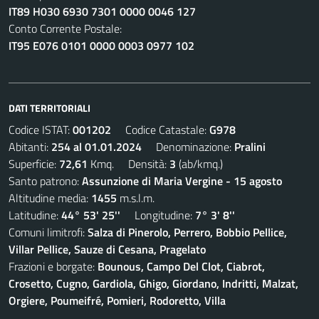
IT89 H030 6930 7301 0000 0046 127
Conto Corrente Postale:
IT95 E076 0101 0000 0003 0977 102
DATI TERRITORIALI
Codice ISTAT:
001202
Codice Catastale:
G978
Abitanti:
254 al 01.01.2024
Denominazione:
Pralini
Superficie:
72,61
Kmq. Densità:
3
(ab/kmq.)
Santo patrono:
Assunzione di Maria Vergine - 15 agosto
Altitudine media:
1455
m.s.l.m.
Latitudine:
44° 53' 25''
Longitudine:
7° 3' 8''
Comuni limitrofi:
Salza di Pinerolo, Perrero, Bobbio Pellice,
Villar Pellice, Sauze di Cesana, Pragelato
Frazioni e borgate:
Bounous, Campo Del Clot, Ciabrot,
Crosetto, Cugno, Gardiola, Ghigo, Giordano, Indritti, Malzat,
Orgiere, Poumeifré, Pomieri, Rodoretto, Villa