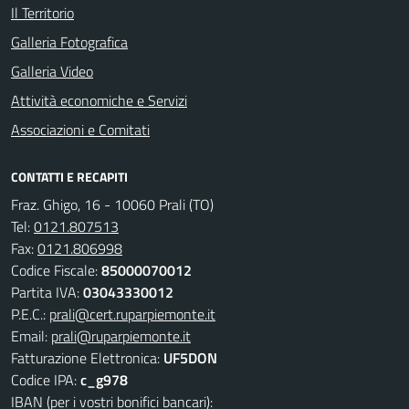
Il Territorio
Galleria Fotografica
Galleria Video
Attività economiche e Servizi
Associazioni e Comitati
CONTATTI E RECAPITI
Fraz. Ghigo, 16 - 10060 Prali (TO)
Tel:
0121.807513
Fax:
0121.806998
Codice Fiscale:
85000070012
Partita IVA:
03043330012
P.E.C.:
prali@cert.ruparpiemonte.it
Email:
prali@ruparpiemonte.it
Fatturazione Elettronica:
UF5DON
Codice IPA:
c_g978
IBAN (per i vostri bonifici bancari):