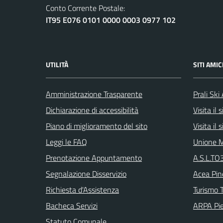
Conto Corrente Postale:
IT95 E076 0101 0000 0003 0977 102
UTILITÀ
SITI AMIC
Amministrazione Trasparente
Prali Ski
Dichiarazione di accessibilità
Visita il
Piano di miglioramento del sito
Visita il
Leggi le FAQ
Unione M
Prenotazione Appuntamento
A.S.L.TO3
Segnalazione Disservizio
Acea Pin
Richiesta d'Assistenza
Turismo T
Bacheca Servizi
ARPA Pi
Statuto Comunale