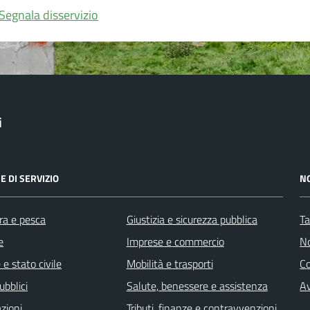
Segnala disservizio
i
E DI SERVIZIO
N
ra e pesca
Giustizia e sicurezza pubblica
Ta
e
Imprese e commercio
No
e stato civile
Mobilità e trasporti
C
ubblici
Salute, benessere e assistenza
Av
zioni
Tributi, finanze e contravvenzioni