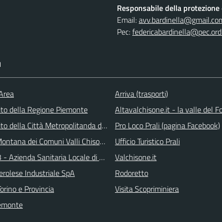
Responsabile della protezione d
Email:
avv.bardinella@gmail.co
Pec:
federicabardinella@pec.ordi
I
 Area
Arriva (trasporti)
 sito della Regione Piemonte
Altavalchisone.it - la valle del F
 sito della Città Metropolitanda di Torino
Pro Loco Prali (pagina Facebook)
ontana dei Comuni Valli Chisone e Germanasca
Ufficio Turistico Prali
 - Azienda Sanitaria Locale di Collegno e Pinerolo
Valchisone.it
erolese Industriale SpA
Rodoretto
orino e Provincia
Visita Scopriminiera
emonte