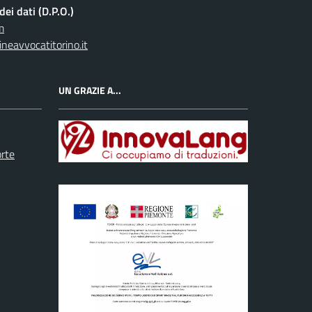
ei dati (D.P.O.)
m
neavvocatitorino.it
UN GRAZIE A...
orte