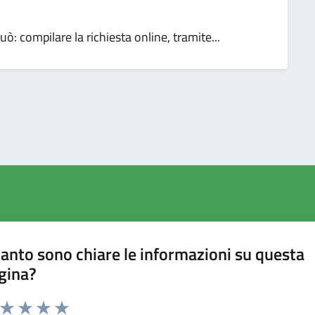
può: compilare la richiesta online, tramite...
anto sono chiare le informazioni su questa
gina?
a da 1 a 5 stelle la pagina