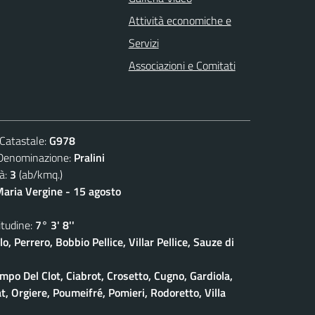
Attività economiche e
Servizi
Associazioni e Comitati
atastale:
G978
nominazione:
Pralini
à:
3
(ab/kmq.)
aria Vergine - 15 agosto
udine:
7° 3' 8''
lo, Perrero, Bobbio Pellice, Villar Pellice, Sauze di
po Del Clot, Ciabrot, Crosetto, Cugno, Gardiola,
at, Orgiere, Poumeifré, Pomieri, Rodoretto, Villa