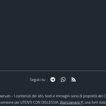
Telegram
Whatsapp
RSS
Seguici su
i riservati - I contenuti del sito, testi e immagini sono di proprietà d
lla versione per UTENTI CON DISLESSIA,
Biancoenero ®
, una font itali