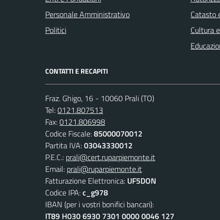
Personale Amministrativo
Catasto e
Politici
Cultura 
Educazio
CONTATTI E RECAPITI
Fraz. Ghigo, 16 - 10060 Prali (TO)
Tel:
0121.807513
Fax:
0121.806998
Codice Fiscale:
85000070012
Partita IVA:
03043330012
P.E.C.:
prali@cert.ruparpiemonte.it
Email:
prali@ruparpiemonte.it
Fatturazione Elettronica:
UF5DON
Codice IPA:
c_g978
IBAN (per i vostri bonifici bancari):
IT89 H030 6930 7301 0000 0046 127