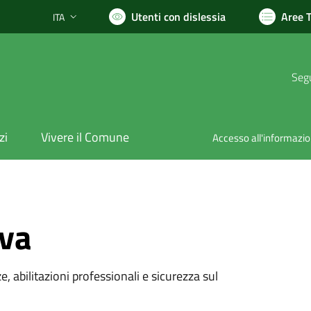
Utenti con dislessia
Aree 
ITA
Lingua attiva:
Segu
zi
Vivere il Comune
Accesso all'informazi
iva
e, abilitazioni professionali e sicurezza sul