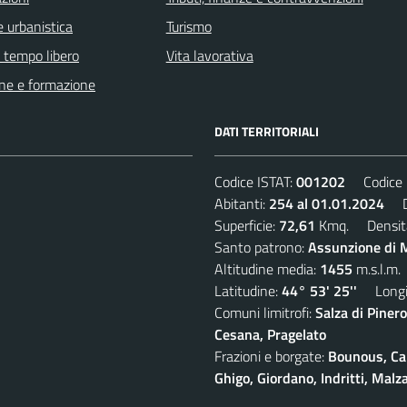
 urbanistica
Turismo
e tempo libero
Vita lavorativa
ne e formazione
DATI TERRITORIALI
Codice ISTAT:
001202
Codice C
Abitanti:
254 al 01.01.2024
De
Superficie:
72,61
Kmq. Densit
Santo patrono:
Assunzione di M
Altitudine media:
1455
m.s.l.m.
Latitudine:
44° 53' 25''
Longit
Comuni limitrofi:
Salza di Pinero
Cesana, Pragelato
Frazioni e borgate:
Bounous, Cam
Ghigo, Giordano, Indritti, Malz