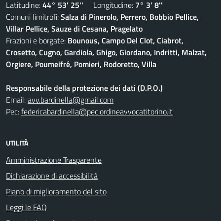
Latitudine:
44° 53' 25''
Longitudine:
7° 3' 8''
Comuni limitrofi:
Salza di Pinerolo, Perrero, Bobbio Pellice,
Villar Pellice, Sauze di Cesana, Pragelato
Frazioni e borgate:
Bounous, Campo Del Clot, Ciabrot,
Crosetto, Cugno, Gardiola, Ghigo, Giordano, Indritti, Malzat,
Orgiere, Poumeifré, Pomieri, Rodoretto, Villa
Responsabile della protezione dei dati (D.P.O.)
Email:
avv.bardinella@gmail.com
Pec:
federicabardinella@pec.ordineavvocatitorino.it
UTILITÀ
Amministrazione Trasparente
Dichiarazione di accessibilità
Piano di miglioramento del sito
Leggi le FAQ