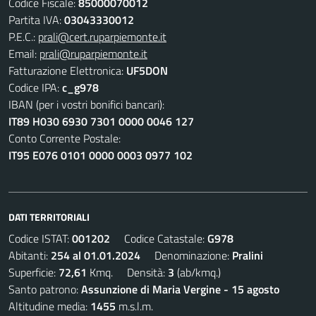
Codice Fiscale:
85000070012
Partita IVA:
03043330012
P.E.C.:
prali@cert.ruparpiemonte.it
Email:
prali@ruparpiemonte.it
Fatturazione Elettronica:
UF5DON
Codice IPA:
c_g978
IBAN (per i vostri bonifici bancari):
IT89 H030 6930 7301 0000 0046 127
Conto Corrente Postale:
IT95 E076 0101 0000 0003 0977 102
DATI TERRITORIALI
Codice ISTAT:
001202
Codice Catastale:
G978
Abitanti:
254 al 01.01.2024
Denominazione:
Pralini
Superficie:
72,61
Kmq. Densità:
3
(ab/kmq.)
Santo patrono:
Assunzione di Maria Vergine - 15 agosto
Altitudine media:
1455
m.s.l.m.