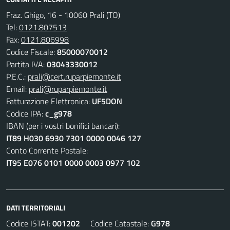
Fraz. Ghigo, 16 - 10060 Prali (TO)
Tel:
0121.807513
Fax:
0121.806998
Codice Fiscale:
85000070012
Partita IVA:
03043330012
P.E.C.:
prali@cert.ruparpiemonte.it
Email:
prali@ruparpiemonte.it
Fatturazione Elettronica:
UF5DON
Codice IPA:
c_g978
IBAN (per i vostri bonifici bancari):
IT89 H030 6930 7301 0000 0046 127
Conto Corrente Postale:
IT95 E076 0101 0000 0003 0977 102
DATI TERRITORIALI
Codice ISTAT:
001202
Codice Catastale:
G978