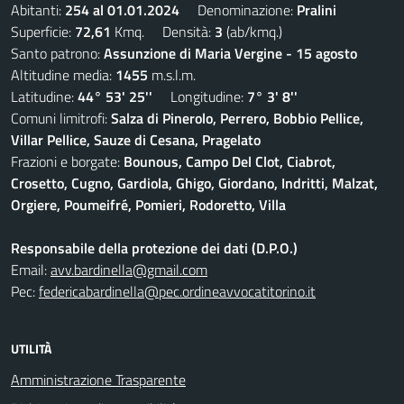
Abitanti:
254 al 01.01.2024
Denominazione:
Pralini
Superficie:
72,61
Kmq. Densità:
3
(ab/kmq.)
Santo patrono:
Assunzione di Maria Vergine - 15 agosto
Altitudine media:
1455
m.s.l.m.
Latitudine:
44° 53' 25''
Longitudine:
7° 3' 8''
Comuni limitrofi:
Salza di Pinerolo, Perrero, Bobbio Pellice,
Villar Pellice, Sauze di Cesana, Pragelato
Frazioni e borgate:
Bounous, Campo Del Clot, Ciabrot,
Crosetto, Cugno, Gardiola, Ghigo, Giordano, Indritti, Malzat,
Orgiere, Poumeifré, Pomieri, Rodoretto, Villa
Responsabile della protezione dei dati (D.P.O.)
Email:
avv.bardinella@gmail.com
Pec:
federicabardinella@pec.ordineavvocatitorino.it
UTILITÀ
Amministrazione Trasparente