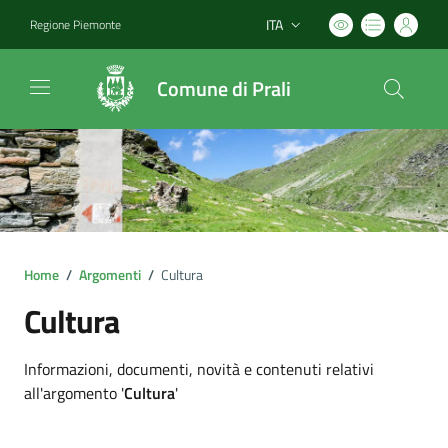
ITA
Regione Piemonte
Lingua attiva:
Comune di Prali
Home
/
Argomenti
/
Cultura
Cultura
Dettagli argomento
Informazioni, documenti, novità e contenuti relativi
all'argomento '
Cultura
'