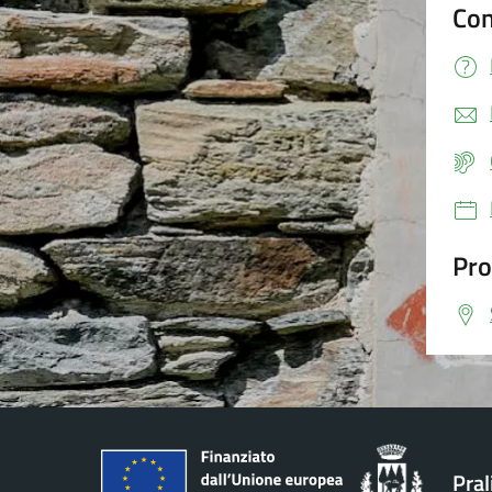
Con
Pro
Pral