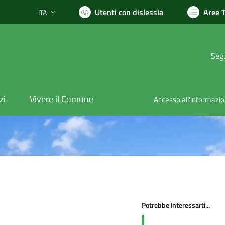
Utenti con dislessia
Aree 
ITA
Lingua attiva:
Segu
zi
Vivere il Comune
Accesso all'informazi
Potrebbe interessarti...