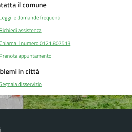
tatta il comune
Leggi le domande frequenti
Richiedi assistenza
Chiama il numero 0121.807513
Prenota appuntamento
blemi in città
Segnala disservizio
i