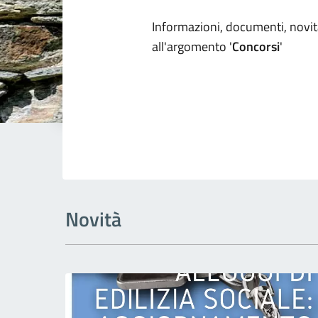
Dettagli arg
Informazioni, documenti, novità
all'argomento '
Concorsi
'
Novità