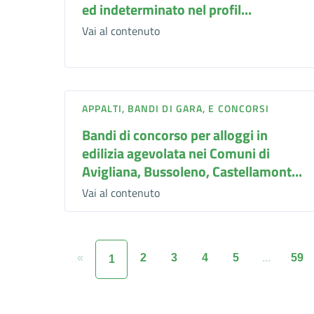
ed indeterminato nel profil...
Vai al contenuto
APPALTI, BANDI DI GARA, E CONCORSI
Bandi di concorso per alloggi in
edilizia agevolata nei Comuni di
Avigliana, Bussoleno, Castellamont...
Vai al contenuto
«
2
3
4
5
...
59
1