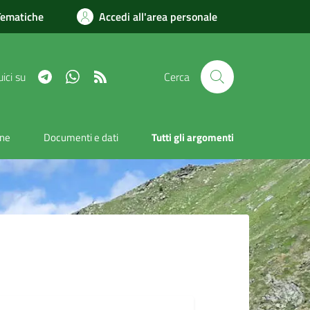
Tematiche
Accedi all'area personale
Telegram
Whatsapp
RSS
ici su
Cerca
one
Documenti e dati
Tutti gli argomenti