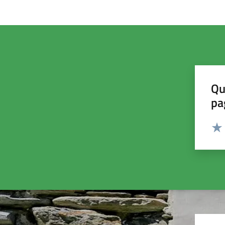
Qu
pa
Valut
Valu