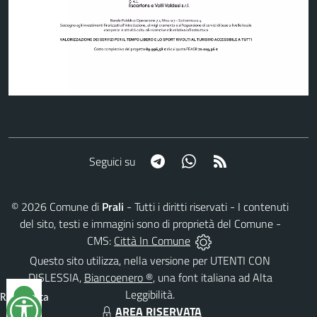
Telegram
Whatsapp
RSS
Seguici su
©
2026
Comune di
Prali
- Tutti i diritti riservati - I contenuti
del sito, testi e immagini sono di proprietà del Comune -
CMS:
Città In Comune
Questo sito utilizza, nella versione per UTENTI CON
DISLESSIA,
Biancoenero ®
, una font italiana ad Alta
Leggibilità.
Reimposta
AREA RISERVATA
tutto