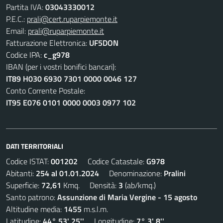
Partita IVA:
03043330012
P.E.C.:
prali@cert.ruparpiemonte.it
Email:
prali@ruparpiemonte.it
Fatturazione Elettronica:
UF5DON
Codice IPA:
c_g978
IBAN (per i vostri bonifici bancari):
IT89 H030 6930 7301 0000 0046 127
Conto Corrente Postale:
IT95 E076 0101 0000 0003 0977 102
DATI TERRITORIALI
Codice ISTAT:
001202
Codice Catastale:
G978
Abitanti:
254 al 01.01.2024
Denominazione:
Pralini
Superficie:
72,61
Kmq. Densità:
3
(ab/kmq.)
Santo patrono:
Assunzione di Maria Vergine - 15 agosto
Altitudine media:
1455
m.s.l.m.
Latitudine:
44° 53' 25''
Longitudine:
7° 3' 8''