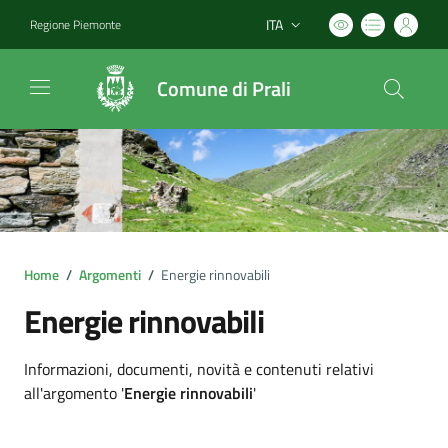
ITA
Regione Piemonte
Lingua attiva:
Comune di Prali
Home
/
Argomenti
/
Energie rinnovabili
Energie rinnovabili
Dettagli argomento
Informazioni, documenti, novità e contenuti relativi
all'argomento '
Energie rinnovabili
'