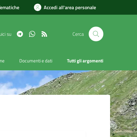
Tematiche
Accedi all'area personale
Telegram
Whatsapp
RSS
ici su
Cerca
one
Documenti e dati
Tutti gli argomenti