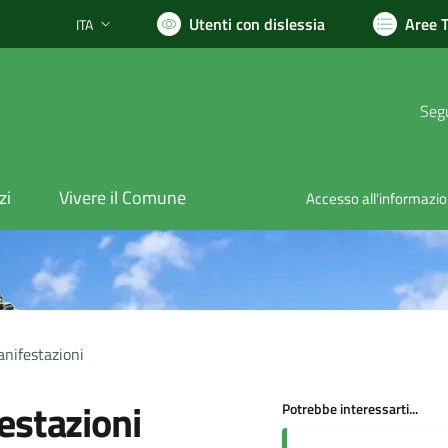
Utenti con dislessia
Aree 
ITA
Lingua attiva:
Segu
zi
Vivere il Comune
Accesso all'informazi
anifestazioni
estazioni
Potrebbe interessarti...