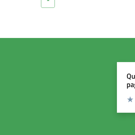
Qu
pa
Valut
Valu