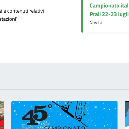
Campionato ital
omento
 e contenuti relativi
Prali 22-23 lugl
stazioni
'
Novità