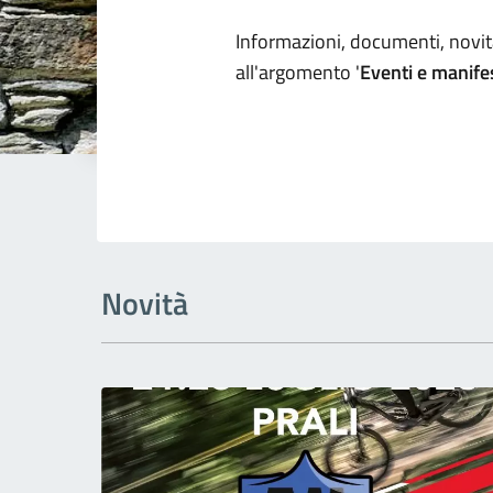
Dettagli arg
Informazioni, documenti, novità
all'argomento '
Eventi e manife
Novità