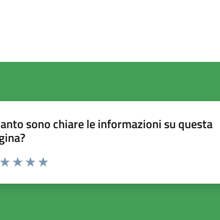
anto sono chiare le informazioni su questa
gina?
a da 1 a 5 stelle la pagina
ta 1 stelle su 5
Valuta 2 stelle su 5
Valuta 3 stelle su 5
Valuta 4 stelle su 5
Valuta 5 stelle su 5