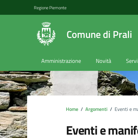
Regione Piemonte
Comune di Prali
Amministrazione
Novità
Servi
Home
/
Argomenti
/
Eventi e m
Eventi e manif