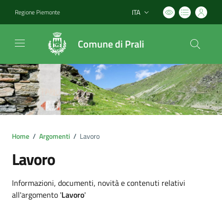
ITA
Regione Piemonte
Lingua attiva:
Comune di Prali
Home
/
Argomenti
/
Lavoro
Lavoro
Dettagli argomento
Informazioni, documenti, novità e contenuti relativi
all'argomento '
Lavoro
'