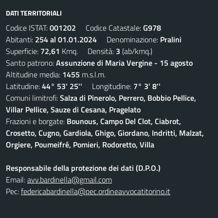
DATI TERRITORIALI
Codice ISTAT:
001202
Codice Catastale:
G978
Abitanti:
254 al 01.01.2024
Denominazione:
Pralini
Superficie:
72,61
Kmq. Densità:
3
(ab/kmq.)
Santo patrono:
Assunzione di Maria Vergine - 15 agosto
Altitudine media:
1455
m.s.l.m.
Latitudine:
44° 53' 25''
Longitudine:
7° 3' 8''
Comuni limitrofi:
Salza di Pinerolo, Perrero, Bobbio Pellice,
Villar Pellice, Sauze di Cesana, Pragelato
Frazioni e borgate:
Bounous, Campo Del Clot, Ciabrot,
Crosetto, Cugno, Gardiola, Ghigo, Giordano, Indritti, Malzat,
Orgiere, Poumeifré, Pomieri, Rodoretto, Villa
Responsabile della protezione dei dati (D.P.O.)
Email:
avv.bardinella@gmail.com
Pec:
federicabardinella@pec.ordineavvocatitorino.it