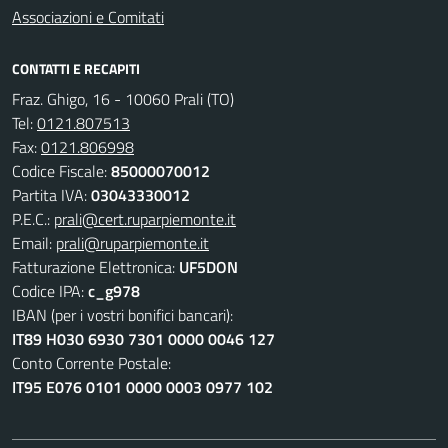
Associazioni e Comitati
CONTATTI E RECAPITI
Fraz. Ghigo, 16 - 10060 Prali (TO)
Tel:
0121.807513
Fax:
0121.806998
Codice Fiscale:
85000070012
Partita IVA:
03043330012
P.E.C.:
prali@cert.ruparpiemonte.it
Email:
prali@ruparpiemonte.it
Fatturazione Elettronica:
UF5DON
Codice IPA:
c_g978
IBAN (per i vostri bonifici bancari):
IT89 H030 6930 7301 0000 0046 127
Conto Corrente Postale:
IT95 E076 0101 0000 0003 0977 102