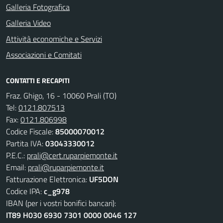
Galleria Fotografica
Galleria Video
Attività economiche e Servizi
Associazioni e Comitati
CONTATTI E RECAPITI
Fraz. Ghigo, 16 - 10060 Prali (TO)
Tel:
0121.807513
Fax:
0121.806998
Codice Fiscale:
85000070012
Partita IVA:
03043330012
P.E.C.:
prali@cert.ruparpiemonte.it
Email:
prali@ruparpiemonte.it
Fatturazione Elettronica:
UF5DON
Codice IPA:
c_g978
IBAN (per i vostri bonifici bancari):
IT89 H030 6930 7301 0000 0046 127