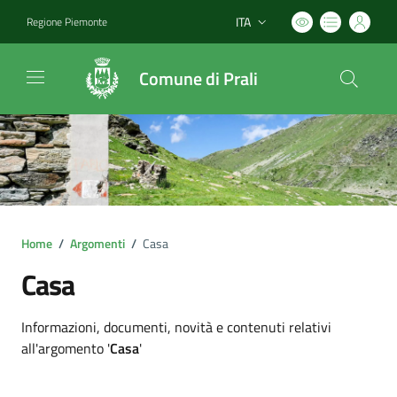
ITA
Regione Piemonte
Lingua attiva:
Comune di Prali
Home
/
Argomenti
/
Casa
Casa
Dettagli argomento
Informazioni, documenti, novità e contenuti relativi
all'argomento '
Casa
'