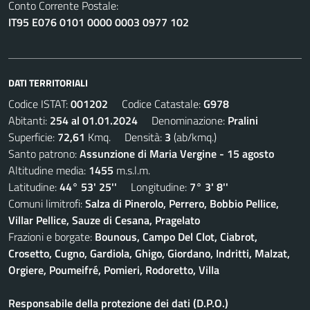
Conto Corrente Postale:
IT95 E076 0101 0000 0003 0977 102
DATI TERRITORIALI
Codice ISTAT:
001202
Codice Catastale:
G978
Abitanti:
254 al 01.01.2024
Denominazione:
Pralini
Superficie:
72,61
Kmq. Densità:
3
(ab/kmq.)
Santo patrono:
Assunzione di Maria Vergine - 15 agosto
Altitudine media:
1455
m.s.l.m.
Latitudine:
44° 53' 25''
Longitudine:
7° 3' 8''
Comuni limitrofi:
Salza di Pinerolo, Perrero, Bobbio Pellice,
Villar Pellice, Sauze di Cesana, Pragelato
Frazioni e borgate:
Bounous, Campo Del Clot, Ciabrot,
Crosetto, Cugno, Gardiola, Ghigo, Giordano, Indritti, Malzat,
Orgiere, Poumeifré, Pomieri, Rodoretto, Villa
Responsabile della protezione dei dati (D.P.O.)