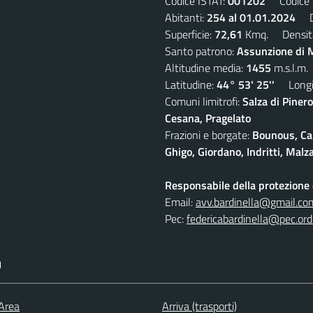
Codice ISTAT:
001202
Codice C
Abitanti:
254 al 01.01.2024
De
Superficie:
72,61
Kmq. Densit
Santo patrono:
Assunzione di M
Altitudine media:
1455
m.s.l.m.
Latitudine:
44° 53' 25''
Longit
Comuni limitrofi:
Salza di Pinero
Cesana, Pragelato
Frazioni e borgate:
Bounous, Cam
Ghigo, Giordano, Indritti, Malz
Responsabile della protezione d
Email:
avv.bardinella@gmail.co
Pec:
federicabardinella@pec.ordi
I
 Area
Arriva (trasporti)