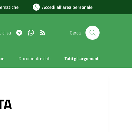
Tematiche
Accedi all'area personale
Telegram
Whatsapp
RSS
ici su
Cerca
one
Documenti e dati
Tutti gli argomenti
TA