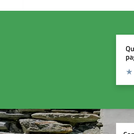
Qu
pa
Valut
Valu