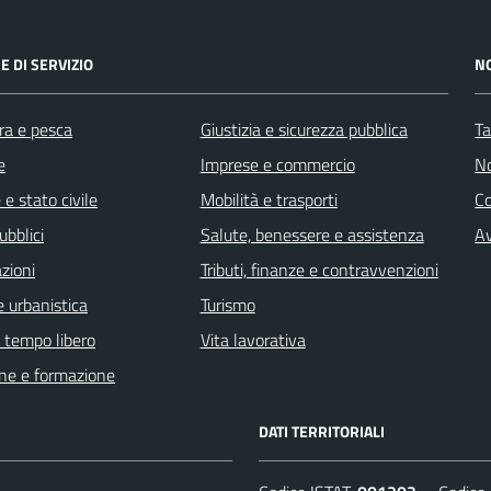
E DI SERVIZIO
N
ra e pesca
Giustizia e sicurezza pubblica
Ta
e
Imprese e commercio
No
e stato civile
Mobilità e trasporti
C
ubblici
Salute, benessere e assistenza
Av
zioni
Tributi, finanze e contravvenzioni
 urbanistica
Turismo
e tempo libero
Vita lavorativa
ne e formazione
DATI TERRITORIALI