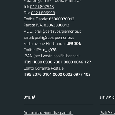
Fraz. Ghigo, 16 - 10060 Prali (TO)
Tel:
0121.807513
Fax:
0121.806998
Codice Fiscale:
85000070012
Partita IVA:
03043330012
P.E.C.:
prali@cert.ruparpiemonte.it
Email:
prali@ruparpiemonte.it
Fatturazione Elettronica:
UF5DON
Codice IPA:
c_g978
IBAN (per i vostri bonifici bancari):
IT89 H030 6930 7301 0000 0046 127
Conto Corrente Postale:
IT95 E076 0101 0000 0003 0977 102
UTILITÀ
SITI AMIC
Amministrazione Trasparente
Prali Ski