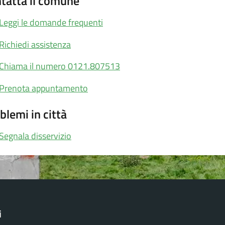
tatta il comune
Leggi le domande frequenti
Richiedi assistenza
Chiama il numero 0121.807513
Prenota appuntamento
blemi in città
Segnala disservizio
i