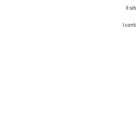
Il s
I con