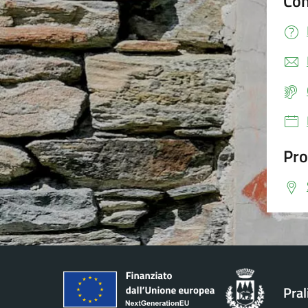
Con
Pro
Pral