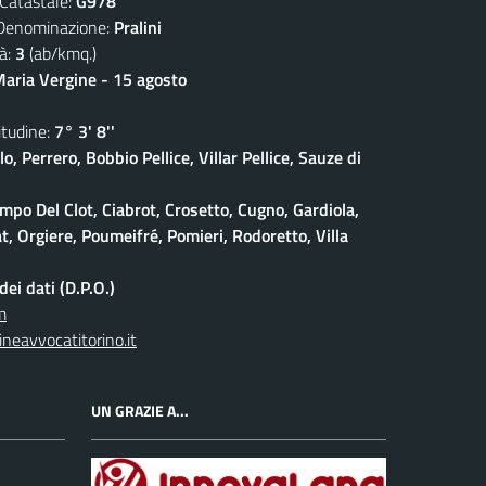
atastale:
G978
nominazione:
Pralini
à:
3
(ab/kmq.)
aria Vergine - 15 agosto
udine:
7° 3' 8''
lo, Perrero, Bobbio Pellice, Villar Pellice, Sauze di
po Del Clot, Ciabrot, Crosetto, Cugno, Gardiola,
at, Orgiere, Poumeifré, Pomieri, Rodoretto, Villa
ei dati (D.P.O.)
m
neavvocatitorino.it
UN GRAZIE A...