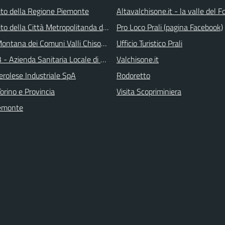
 sito della Regione Piemonte
Altavalchisone.it - la valle del F
 sito della Città Metropolitanda di Torino
Pro Loco Prali (pagina Facebook)
ontana dei Comuni Valli Chisone e Germanasca
Ufficio Turistico Prali
 - Azienda Sanitaria Locale di Collegno e Pinerolo
Valchisone.it
erolese Industriale SpA
Rodoretto
orino e Provincia
Visita Scopriminiera
emonte