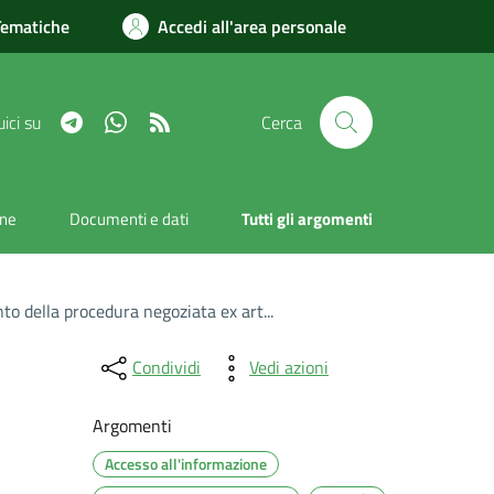
Tematiche
Accedi all'area personale
Telegram
Whatsapp
RSS
ici su
Cerca
one
Documenti e dati
Tutti gli argomenti
to della procedura negoziata ex art...
Condividi
Vedi azioni
Argomenti
Accesso all'informazione