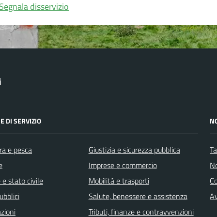
Segnala disservizio
i
E DI SERVIZIO
N
ra e pesca
Giustizia e sicurezza pubblica
Ta
e
Imprese e commercio
No
e stato civile
Mobilità e trasporti
C
ubblici
Salute, benessere e assistenza
Av
zioni
Tributi, finanze e contravvenzioni