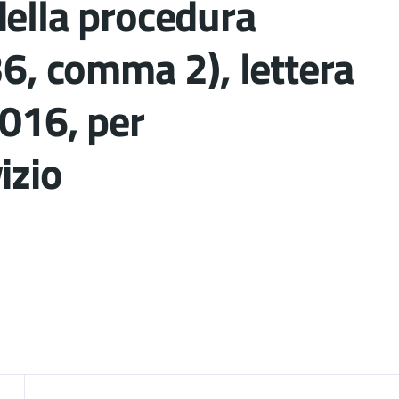
della procedura
36, comma 2), lettera
2016, per
izio
nto