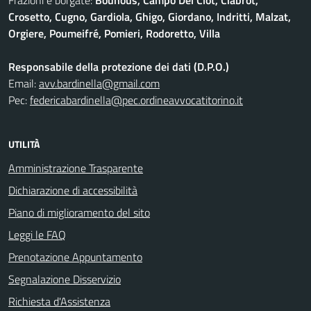
Frazioni e borgate:
Bounous, Campo Del Clot, Ciabrot,
Crosetto, Cugno, Gardiola, Ghigo, Giordano, Indritti, Malzat,
Orgiere, Poumeifré, Pomieri, Rodoretto, Villa
Responsabile della protezione dei dati (D.P.O.)
Email:
avv.bardinella@gmail.com
Pec:
federicabardinella@pec.ordineavvocatitorino.it
UTILITÀ
Amministrazione Trasparente
Dichiarazione di accessibilità
Piano di miglioramento del sito
Leggi le FAQ
Prenotazione Appuntamento
Segnalazione Disservizio
Richiesta d'Assistenza