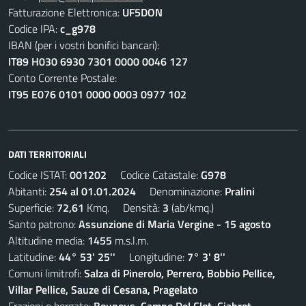
Fatturazione Elettronica:
UF5DON
Codice IPA:
c_g978
IBAN (per i vostri bonifici bancari):
IT89 H030 6930 7301 0000 0046 127
Conto Corrente Postale:
IT95 E076 0101 0000 0003 0977 102
DATI TERRITORIALI
Codice ISTAT:
001202
Codice Catastale:
G978
Abitanti:
254 al 01.01.2024
Denominazione:
Pralini
Superficie:
72,61
Kmq. Densità:
3
(ab/kmq.)
Santo patrono:
Assunzione di Maria Vergine - 15 agosto
Altitudine media:
1455
m.s.l.m.
Latitudine:
44° 53' 25''
Longitudine:
7° 3' 8''
Comuni limitrofi:
Salza di Pinerolo, Perrero, Bobbio Pellice,
Villar Pellice, Sauze di Cesana, Pragelato