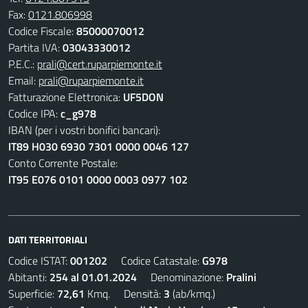
Fax:
0121.806998
Codice Fiscale:
85000070012
Partita IVA:
03043330012
P.E.C.:
prali@cert.ruparpiemonte.it
Email:
prali@ruparpiemonte.it
Fatturazione Elettronica:
UF5DON
Codice IPA:
c_g978
IBAN (per i vostri bonifici bancari):
IT89 H030 6930 7301 0000 0046 127
Conto Corrente Postale:
IT95 E076 0101 0000 0003 0977 102
DATI TERRITORIALI
Codice ISTAT:
001202
Codice Catastale:
G978
Abitanti:
254 al 01.01.2024
Denominazione:
Pralini
Superficie:
72,61
Kmq. Densità:
3
(ab/kmq.)