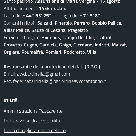
Santo patrono:
Assunzione di Maria Vergine - 15 agosto
Altitudine media:
1455
m.s.l.m.
Latitudine:
44° 53' 25''
Longitudine:
7° 3' 8''
Comuni limitrofi:
Salza di Pinerolo, Perrero, Bobbio Pellice,
Villar Pellice, Sauze di Cesana, Pragelato
Frazioni e borgate:
Bounous, Campo Del Clot, Ciabrot,
Crosetto, Cugno, Gardiola, Ghigo, Giordano, Indritti, Malzat,
Orgiere, Poumeifré, Pomieri, Rodoretto, Villa
Responsabile della protezione dei dati (D.P.O.)
Email:
avv.bardinella@gmail.com
Pec:
federicabardinella@pec.ordineavvocatitorino.it
UTILITÀ
Amministrazione Trasparente
Dichiarazione di accessibilità
Piano di miglioramento del sito