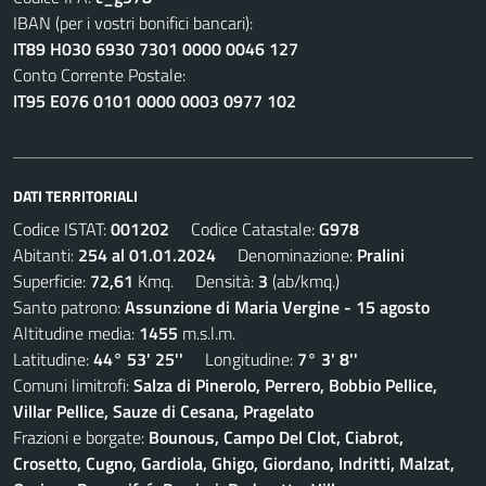
IBAN (per i vostri bonifici bancari):
IT89 H030 6930 7301 0000 0046 127
Conto Corrente Postale:
IT95 E076 0101 0000 0003 0977 102
DATI TERRITORIALI
Codice ISTAT:
001202
Codice Catastale:
G978
Abitanti:
254 al 01.01.2024
Denominazione:
Pralini
Superficie:
72,61
Kmq. Densità:
3
(ab/kmq.)
Santo patrono:
Assunzione di Maria Vergine - 15 agosto
Altitudine media:
1455
m.s.l.m.
Latitudine:
44° 53' 25''
Longitudine:
7° 3' 8''
Comuni limitrofi:
Salza di Pinerolo, Perrero, Bobbio Pellice,
Villar Pellice, Sauze di Cesana, Pragelato
Frazioni e borgate:
Bounous, Campo Del Clot, Ciabrot,
Crosetto, Cugno, Gardiola, Ghigo, Giordano, Indritti, Malzat,