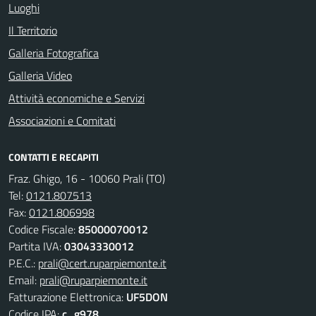
Luoghi
Il Territorio
Galleria Fotografica
Galleria Video
Attività economiche e Servizi
Associazioni e Comitati
CONTATTI E RECAPITI
Fraz. Ghigo, 16 - 10060 Prali (TO)
Tel:
0121.807513
Fax:
0121.806998
Codice Fiscale:
85000070012
Partita IVA:
03043330012
P.E.C.:
prali@cert.ruparpiemonte.it
Email:
prali@ruparpiemonte.it
Fatturazione Elettronica:
UF5DON
Codice IPA:
c_g978