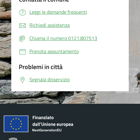
Leggi le domande frequenti
Richiedi assistenza
Chiama il numero 0121.807513
Prenota appuntamento
Problemi in città
Segnala disservizio