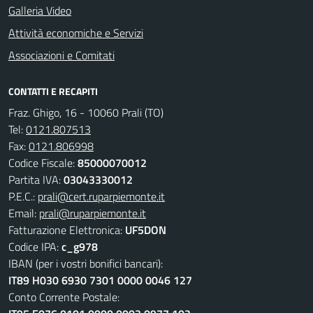
Galleria Video
Attività economiche e Servizi
Associazioni e Comitati
CONTATTI E RECAPITI
Fraz. Ghigo, 16 - 10060 Prali (TO)
Tel:
0121.807513
Fax:
0121.806998
Codice Fiscale:
85000070012
Partita IVA:
03043330012
P.E.C.:
prali@cert.ruparpiemonte.it
Email:
prali@ruparpiemonte.it
Fatturazione Elettronica:
UF5DON
Codice IPA:
c_g978
IBAN (per i vostri bonifici bancari):
IT89 H030 6930 7301 0000 0046 127
Conto Corrente Postale: