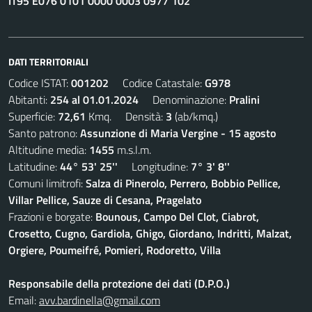
IT95 E076 0101 0000 0003 0977 102
DATI TERRITORIALI
Codice ISTAT:
001202
Codice Catastale:
G978
Abitanti:
254 al 01.01.2024
Denominazione:
Pralini
Superficie:
72,61
Kmq. Densità:
3
(ab/kmq.)
Santo patrono:
Assunzione di Maria Vergine - 15 agosto
Altitudine media:
1455
m.s.l.m.
Latitudine:
44° 53' 25''
Longitudine:
7° 3' 8''
Comuni limitrofi:
Salza di Pinerolo, Perrero, Bobbio Pellice,
Villar Pellice, Sauze di Cesana, Pragelato
Frazioni e borgate:
Bounous, Campo Del Clot, Ciabrot,
Crosetto, Cugno, Gardiola, Ghigo, Giordano, Indritti, Malzat,
Orgiere, Poumeifré, Pomieri, Rodoretto, Villa
Responsabile della protezione dei dati (D.P.O.)
Email:
avv.bardinella@gmail.com