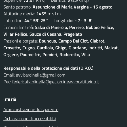
Superficie:
72,61
Kmq. Densità:
3
(ab/kmq.)
Santo patrono:
Assunzione di Maria Vergine - 15 agosto
Altitudine media:
1455
m.s.l.m.
Latitudine:
44° 53' 25''
Longitudine:
7° 3' 8''
Comuni limitrofi:
Salza di Pinerolo, Perrero, Bobbio Pellice,
Villar Pellice, Sauze di Cesana, Pragelato
Frazioni e borgate:
Bounous, Campo Del Clot, Ciabrot,
Crosetto, Cugno, Gardiola, Ghigo, Giordano, Indritti, Malzat,
Orgiere, Poumeifré, Pomieri, Rodoretto, Villa
Responsabile della protezione dei dati (D.P.O.)
Email:
avv.bardinella@gmail.com
Pec:
federicabardinella@pec.ordineavvocatitorino.it
UTILITÀ
Amministrazione Trasparente
Dichiarazione di accessibilità