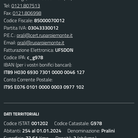
Tel:
0121.807513
Fax:
0121.806998
Codice Fiscale:
85000070012
Partita IVA:
03043330012
P.E.C.:
prali@cert.ruparpiemonte.it
Email:
prali@ruparpiemonte.it
Fatturazione Elettronica:
UF5DON
Codice IPA:
c_g978
IBAN (per i vostri bonifici bancari):
IT89 H030 6930 7301 0000 0046 127
Conto Corrente Postale:
IT95 E076 0101 0000 0003 0977 102
DATI TERRITORIALI
Codice ISTAT:
001202
Codice Catastale:
G978
Abitanti:
254 al 01.01.2024
Denominazione:
Pralini