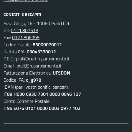
CONTATTI E RECAPITI
Fraz. Ghigo, 16 - 10060 Prali (TO)
Tel:
0121.807513
Fax:
0121.806998
Codice Fiscale:
85000070012
Partita IVA:
03043330012
P.E.C.:
prali@cert.ruparpiemonte.it
Email:
prali@ruparpiemonte.it
Fatturazione Elettronica:
UF5DON
Codice IPA:
c_g978
IBAN (per i vostri bonifici bancari):
IT89 H030 6930 7301 0000 0046 127
Conto Corrente Postale:
IT95 E076 0101 0000 0003 0977 102