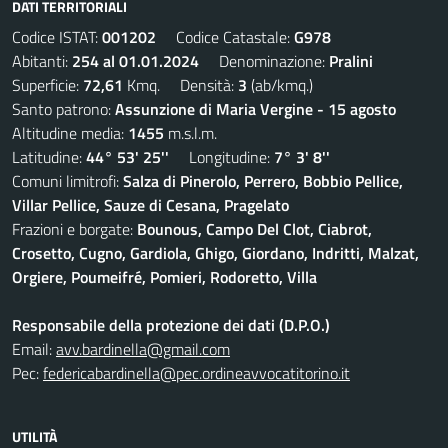
DATI TERRITORIALI
Codice ISTAT:
001202
Codice Catastale:
G978
Abitanti:
254 al 01.01.2024
Denominazione:
Pralini
Superficie:
72,61
Kmq. Densità:
3
(ab/kmq.)
Santo patrono:
Assunzione di Maria Vergine - 15 agosto
Altitudine media:
1455
m.s.l.m.
Latitudine:
44° 53' 25''
Longitudine:
7° 3' 8''
Comuni limitrofi:
Salza di Pinerolo, Perrero, Bobbio Pellice,
Villar Pellice, Sauze di Cesana, Pragelato
Frazioni e borgate:
Bounous, Campo Del Clot, Ciabrot,
Crosetto, Cugno, Gardiola, Ghigo, Giordano, Indritti, Malzat,
Orgiere, Poumeifré, Pomieri, Rodoretto, Villa
Responsabile della protezione dei dati (D.P.O.)
Email:
avv.bardinella@gmail.com
Pec:
federicabardinella@pec.ordineavvocatitorino.it
UTILITÀ