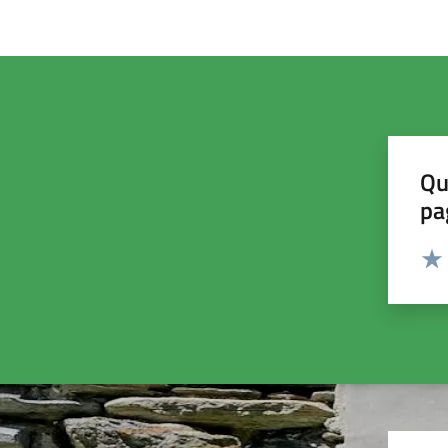
Qu
pa
Valut
Valu