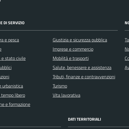
E DI SERVIZIO
N
ra e pesca
Giustizia e sicurezza pubblica
Ta
e
Imprese e commercio
No
e stato civile
Mobilità e trasporti
C
ubblici
Salute, benessere e assistenza
Av
zioni
Tributi, finanze e contravvenzioni
 urbanistica
Turismo
e tempo libero
Vita lavorativa
ne e formazione
DATI TERRITORIALI