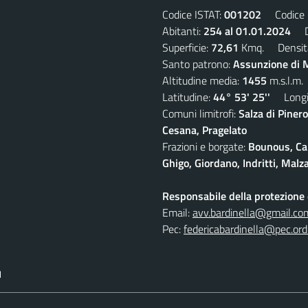
Codice ISTAT:
001202
Codice C
Abitanti:
254 al 01.01.2024
De
Superficie:
72,61
Kmq. Densit
Santo patrono:
Assunzione di M
Altitudine media:
1455
m.s.l.m.
Latitudine:
44° 53' 25''
Longit
Comuni limitrofi:
Salza di Pinero
Cesana, Pragelato
Frazioni e borgate:
Bounous, Cam
Ghigo, Giordano, Indritti, Malz
Responsabile della protezione d
Email:
avv.bardinella@gmail.co
Pec:
federicabardinella@pec.ordi
I