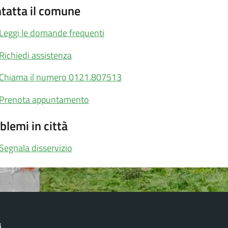
tatta il comune
Leggi le domande frequenti
Richiedi assistenza
Chiama il numero 0121.807513
Prenota appuntamento
blemi in città
Segnala disservizio
i