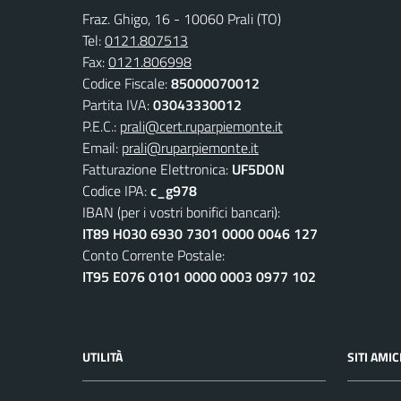
Fraz. Ghigo, 16 - 10060 Prali (TO)
Tel:
0121.807513
Fax:
0121.806998
Codice Fiscale:
85000070012
Partita IVA:
03043330012
P.E.C.:
prali@cert.ruparpiemonte.it
Email:
prali@ruparpiemonte.it
Fatturazione Elettronica:
UF5DON
Codice IPA:
c_g978
IBAN (per i vostri bonifici bancari):
IT89 H030 6930 7301 0000 0046 127
Conto Corrente Postale:
IT95 E076 0101 0000 0003 0977 102
UTILITÀ
SITI AMIC