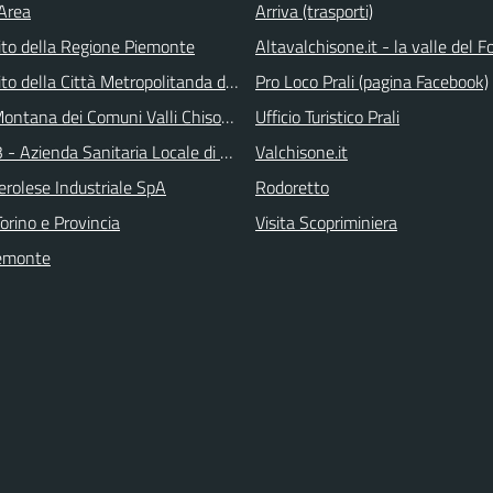
 Area
Arriva (trasporti)
 sito della Regione Piemonte
Altavalchisone.it - la valle del F
 sito della Città Metropolitanda di Torino
Pro Loco Prali (pagina Facebook)
ontana dei Comuni Valli Chisone e Germanasca
Ufficio Turistico Prali
 - Azienda Sanitaria Locale di Collegno e Pinerolo
Valchisone.it
erolese Industriale SpA
Rodoretto
orino e Provincia
Visita Scopriminiera
emonte