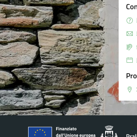
Con
Pro
Pral