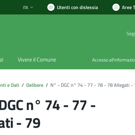
Utenti con dislessia
Aree 
ITA
Lingua attiva:
Segu
zi
Vivere il Comune
Accesso all'informazi
ti e Dati
/
Delibere
/
N° - DGC n° 74 - 77 - 78 - 78 Allegati -
 DGC n° 74 - 77 -
ati - 79