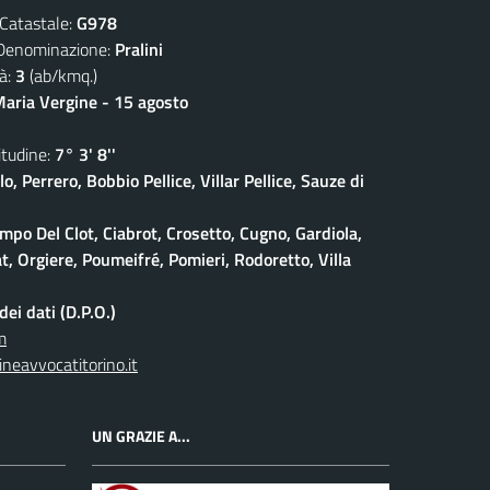
atastale:
G978
nominazione:
Pralini
à:
3
(ab/kmq.)
aria Vergine - 15 agosto
udine:
7° 3' 8''
lo, Perrero, Bobbio Pellice, Villar Pellice, Sauze di
po Del Clot, Ciabrot, Crosetto, Cugno, Gardiola,
at, Orgiere, Poumeifré, Pomieri, Rodoretto, Villa
ei dati (D.P.O.)
m
neavvocatitorino.it
UN GRAZIE A...