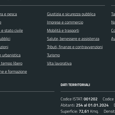
ra e pesca
Giustizia e sicurezza pubblica
Ta
e
Imprese e commercio
No
e stato civile
Mobilità e trasporti
C
ubblici
Salute, benessere e assistenza
Av
zioni
Tributi, finanze e contravvenzioni
 urbanistica
Turismo
e tempo libero
Vita lavorativa
ne e formazione
DATI TERRITORIALI
Codice ISTAT:
001202
Codice C
Abitanti:
254 al 01.01.2024
De
Superficie:
72,61
Kmq. Densit