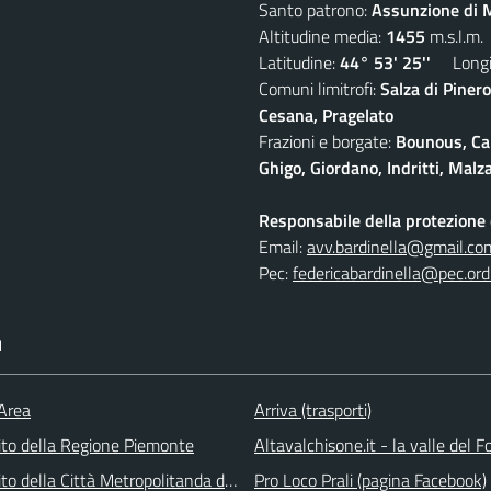
Santo patrono:
Assunzione di M
Altitudine media:
1455
m.s.l.m.
Latitudine:
44° 53' 25''
Longit
Comuni limitrofi:
Salza di Pinero
Cesana, Pragelato
Frazioni e borgate:
Bounous, Cam
Ghigo, Giordano, Indritti, Malz
Responsabile della protezione d
Email:
avv.bardinella@gmail.co
Pec:
federicabardinella@pec.ordi
I
 Area
Arriva (trasporti)
 sito della Regione Piemonte
Altavalchisone.it - la valle del F
 sito della Città Metropolitanda di Torino
Pro Loco Prali (pagina Facebook)