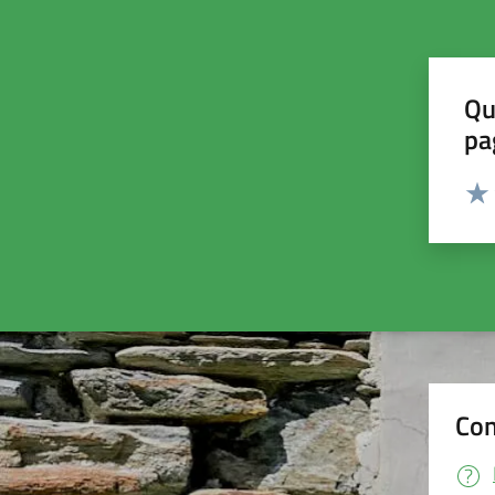
Qu
pa
Valut
Valu
Con