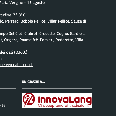
aria Vergine - 15 agosto
udine:
7° 3' 8''
lo, Perrero, Bobbio Pellice, Villar Pellice, Sauze di
po Del Clot, Ciabrot, Crosetto, Cugno, Gardiola,
at, Orgiere, Poumeifré, Pomieri, Rodoretto, Villa
ei dati (D.P.O.)
m
neavvocatitorino.it
UN GRAZIE A...
orte