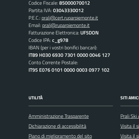
Codice Fiscale:
85000070012
Partita IVA:
03043330012
P.E.C.:
prali@cert.ruparpiemonte.it
Email:
prali@ruparpiemonte.it
Fatturazione Elettronica:
UF5DON
Codice IPA:
c_g978
IBAN (per i vostri bonifici bancari):
IT89 H030 6930 7301 0000 0046 127
Conto Corrente Postale:
IT95 E076 0101 0000 0003 0977 102
UTILITÀ
SITI AMIC
Amministrazione Trasparente
Prali Ski
Dichiarazione di accessibilità
Visita il
Piano di miglioramento del sito
Visita il