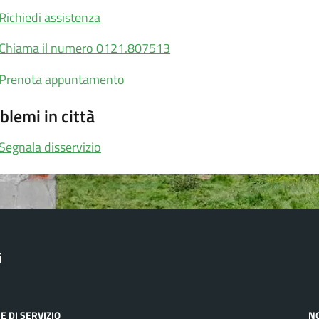
Richiedi assistenza
Chiama il numero 0121.807513
Prenota appuntamento
blemi in città
Segnala disservizio
i
E DI SERVIZIO
N