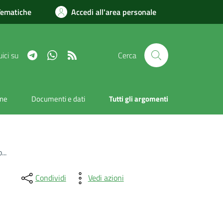
Tematiche
Accedi all'area personale
Telegram
Whatsapp
RSS
ici su
Cerca
one
Documenti e dati
Tutti gli argomenti
..
Condividi
Vedi azioni