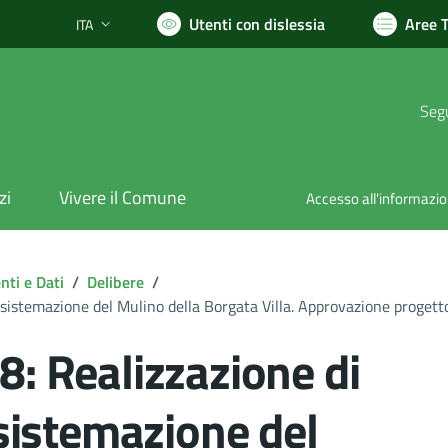
Utenti con dislessia
Aree 
ITA
Lingua attiva:
Segu
zi
Vivere il Comune
Accesso all'informazi
ti e Dati
/
Delibere
/
 sistemazione del Mulino della Borgata Villa. Approvazione progetto.
8: Realizzazione di
 sistemazione del