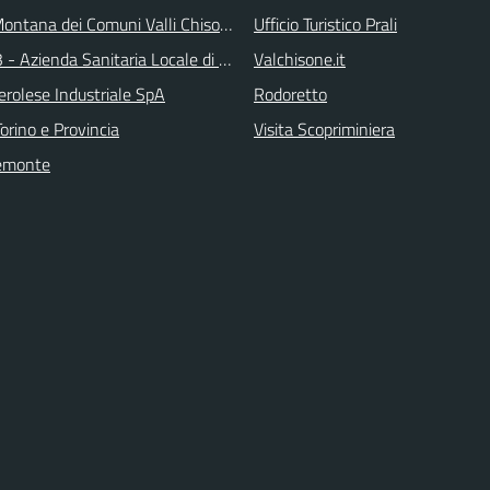
ontana dei Comuni Valli Chisone e Germanasca
Ufficio Turistico Prali
 - Azienda Sanitaria Locale di Collegno e Pinerolo
Valchisone.it
erolese Industriale SpA
Rodoretto
orino e Provincia
Visita Scopriminiera
emonte