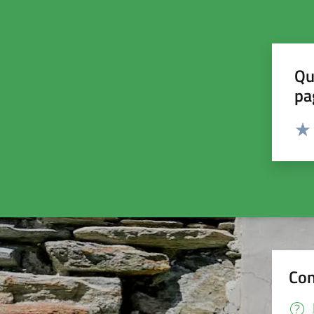
Qu
pa
Valut
Valu
Con