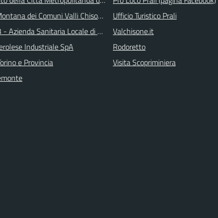
ontana dei Comuni Valli Chisone e Germanasca
Ufficio Turistico Prali
 - Azienda Sanitaria Locale di Collegno e Pinerolo
Valchisone.it
erolese Industriale SpA
Rodoretto
orino e Provincia
Visita Scopriminiera
emonte