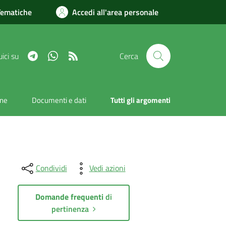
Tematiche
Accedi all'area personale
Telegram
Whatsapp
RSS
ici su
Cerca
one
Documenti e dati
Tutti gli argomenti
Condividi
Vedi azioni
Domande frequenti
di
pertinenza