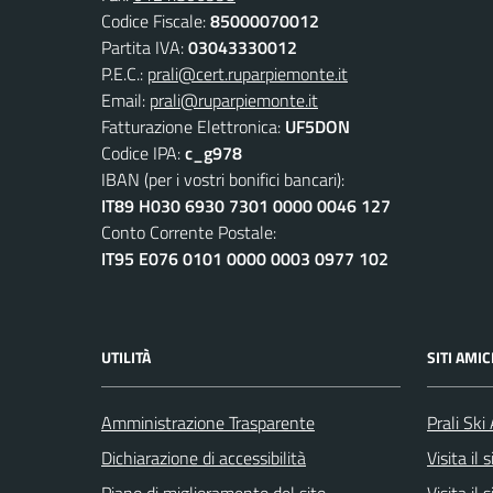
Codice Fiscale:
85000070012
Partita IVA:
03043330012
P.E.C.:
prali@cert.ruparpiemonte.it
Email:
prali@ruparpiemonte.it
Fatturazione Elettronica:
UF5DON
Codice IPA:
c_g978
IBAN (per i vostri bonifici bancari):
IT89 H030 6930 7301 0000 0046 127
Conto Corrente Postale:
IT95 E076 0101 0000 0003 0977 102
UTILITÀ
SITI AMIC
Amministrazione Trasparente
Prali Ski
Dichiarazione di accessibilità
Visita il
Piano di miglioramento del sito
Visita il