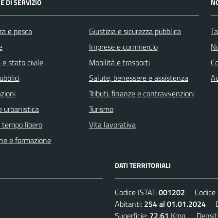
E DI SERVIZIO
N
ra e pesca
Giustizia e sicurezza pubblica
Ta
e
Imprese e commercio
No
e stato civile
Mobilità e trasporti
C
ubblici
Salute, benessere e assistenza
Av
zioni
Tributi, finanze e contravvenzioni
 urbanistica
Turismo
e tempo libero
Vita lavorativa
ne e formazione
DATI TERRITORIALI
Codice ISTAT:
001202
Codice C
Abitanti:
254 al 01.01.2024
De
Superficie:
72,61
Kmq. Densit