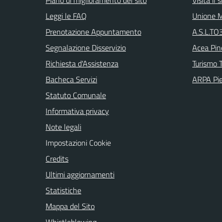
Leggi le FAQ
Unione M
Prenotazione Appuntamento
A.S.L.TO3
Segnalazione Disservizio
Acea Pin
Richiesta d'Assistenza
Turismo T
Bacheca Servizi
ARPA Pi
Statuto Comunale
Informativa privacy
Note legali
Impostazioni Cookie
Credits
Ultimi aggiornamenti
Statistiche
Mappa del Sito
Whistleblowing