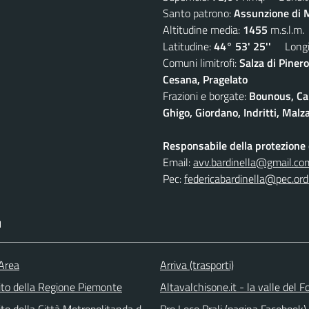
Santo patrono:
Assunzione di M
Altitudine media:
1455
m.s.l.m.
Latitudine:
44° 53' 25''
Longit
Comuni limitrofi:
Salza di Pinero
Cesana, Pragelato
Frazioni e borgate:
Bounous, Cam
Ghigo, Giordano, Indritti, Malz
Responsabile della protezione d
Email:
avv.bardinella@gmail.co
Pec:
federicabardinella@pec.ordi
I
 Area
Arriva (trasporti)
 sito della Regione Piemonte
Altavalchisone.it - la valle del F
 sito della Città Metropolitanda di Torino
Pro Loco Prali (pagina Facebook)