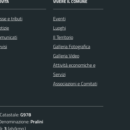
OVITÀ
VIVERE IL COMUNE
sse e tributi
Eventi
tizie
Luoghi
omunicati
Il Territorio
visi
Galleria Fotografica
Galleria Video
Attività economiche e
Servizi
Associazioni e Comitati
atastale:
G978
nominazione:
Pralini
à:
3
(ab/kmq.)