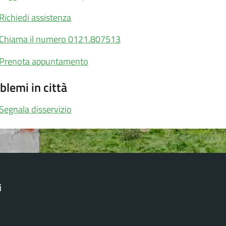
Richiedi assistenza
Chiama il numero 0121.807513
Prenota appuntamento
blemi in città
Segnala disservizio
i