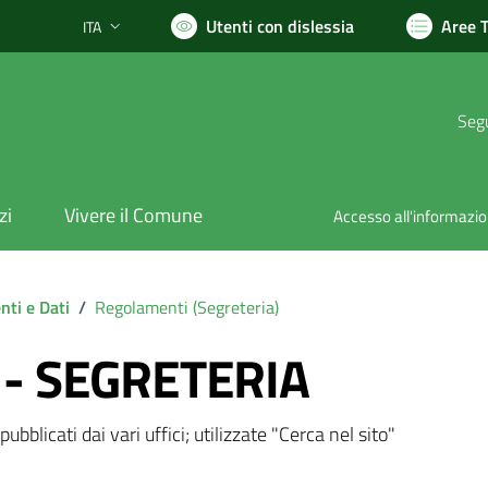
Utenti con dislessia
Aree 
ITA
Lingua attiva:
Segu
zi
Vivere il Comune
Accesso all'informazi
ti e Dati
/
Regolamenti (
Segreteria
)
 - SEGRETERIA
bblicati dai vari uffici; utilizzate "Cerca nel sito"