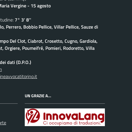
aria Vergine - 15 agosto
udine:
7° 3' 8''
lo, Perrero, Bobbio Pellice, Villar Pellice, Sauze di
po Del Clot, Ciabrot, Crosetto, Cugno, Gardiola,
at, Orgiere, Poumeifré, Pomieri, Rodoretto, Villa
ei dati (D.P.O.)
m
neavvocatitorino.it
UN GRAZIE A...
orte