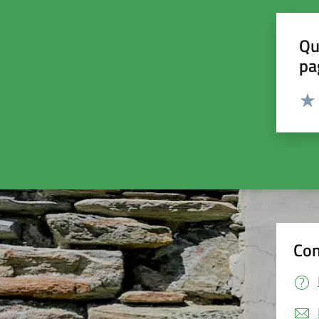
Qu
pa
Valut
Valu
Con