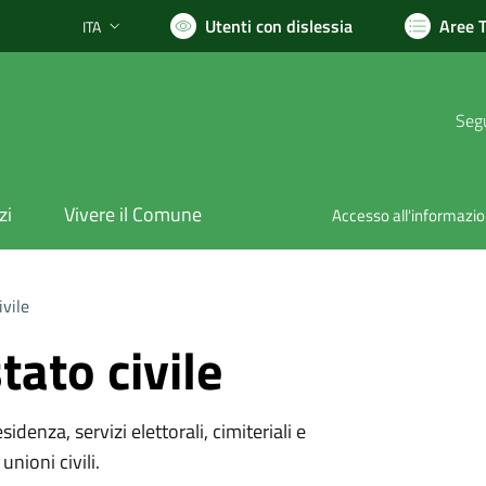
Utenti con dislessia
Aree 
ITA
Lingua attiva:
Segu
zi
Vivere il Comune
Accesso all'informazi
ivile
tato civile
denza, servizi elettorali, cimiteriali e
unioni civili.