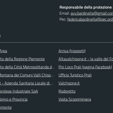
Responsabile della protezione d
Email:
avv.bardinella@gmail.co
Pec:
federicabardinella@pec.ordi
I
 Area
Arriva (trasporti)
 sito della Regione Piemonte
Altavalchisone.it - la valle del F
 sito della Città Metropolitanda di Torino
Pro Loco Prali (pagina Facebook)
ontana dei Comuni Valli Chisone e Germanasca
Ufficio Turistico Prali
 - Azienda Sanitaria Locale di Collegno e Pinerolo
Valchisone.it
erolese Industriale SpA
Rodoretto
orino e Provincia
Visita Scopriminiera
emonte