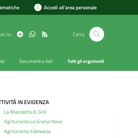
Tematiche
Accedi all'area personale
Telegram
Whatsapp
RSS
ici su
Cerca
one
Documenti e dati
Tutti gli argomenti
TTIVITÀ IN EVIDENZA
La Miandetta di Grill
Agriturismo La Granjo Novo
Agriturismo Edelweiss