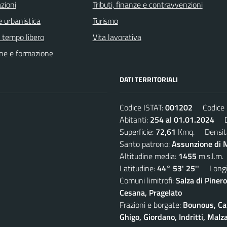
zioni
Tributi, finanze e contravvenzioni
 urbanistica
Turismo
e tempo libero
Vita lavorativa
ne e formazione
DATI TERRITORIALI
Codice ISTAT:
001202
Codice C
Abitanti:
254 al 01.01.2024
De
Superficie:
72,61
Kmq. Densit
Santo patrono:
Assunzione di M
Altitudine media:
1455
m.s.l.m.
Latitudine:
44° 53' 25''
Longit
Comuni limitrofi:
Salza di Pinero
Cesana, Pragelato
Frazioni e borgate:
Bounous, Cam
Ghigo, Giordano, Indritti, Malz