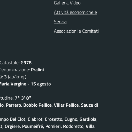
Galleria Video
Attività economiche e
Servizi
Associazioni e Comitati
atastale:
G978
nominazione:
Pralini
à:
3
(ab/kmq.)
aria Vergine - 15 agosto
udine:
7° 3' 8''
lo, Perrero, Bobbio Pellice, Villar Pellice, Sauze di
po Del Clot, Ciabrot, Crosetto, Cugno, Gardiola,
at, Orgiere, Poumeifré, Pomieri, Rodoretto, Villa