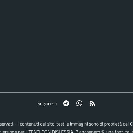
Telegram
Whatsapp
RSS
Seguici su
i riservati - I contenuti del sito, testi e immagini sono di proprietà d
lla versione per UTENTI CON DISLESSIA,
Biancoenero ®
, una font itali