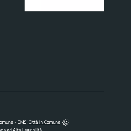
el Comune - CMS:
Città In Comune
ana ad Alta Leggibilità.