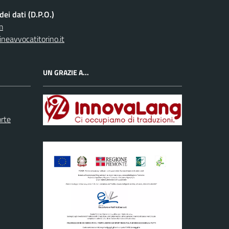
ei dati (D.P.O.)
m
neavvocatitorino.it
UN GRAZIE A...
orte