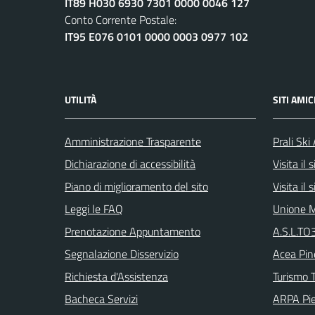
IT89 H030 6930 7301 0000 0046 127
Conto Corrente Postale:
IT95 E076 0101 0000 0003 0977 102
UTILITÀ
SITI AMIC
Amministrazione Trasparente
Prali Ski
Dichiarazione di accessibilità
Visita il
Piano di miglioramento del sito
Visita il
Leggi le FAQ
Unione M
Prenotazione Appuntamento
A.S.L.TO3
Segnalazione Disservizio
Acea Pin
Richiesta d'Assistenza
Turismo T
Bacheca Servizi
ARPA Pi