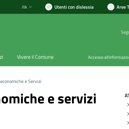
Utenti con dislessia
Aree 
ITA
Lingua attiva:
Segu
zi
Vivere il Comune
Accesso all'informazi
 economiche e Servizi
nomiche e servizi
A