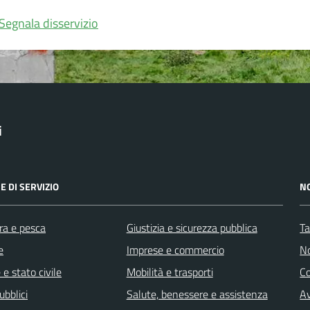
Segnala disservizio
i
E DI SERVIZIO
N
ra e pesca
Giustizia e sicurezza pubblica
Ta
e
Imprese e commercio
No
e stato civile
Mobilità e trasporti
C
ubblici
Salute, benessere e assistenza
Av