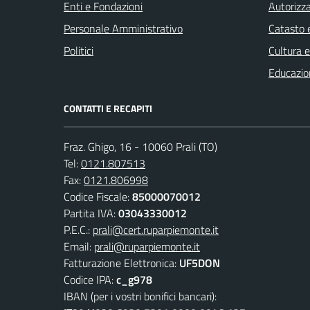
Enti e Fondazioni
Autorizza
Personale Amministrativo
Catasto e
Politici
Cultura 
Educazio
CONTATTI E RECAPITI
Fraz. Ghigo, 16 - 10060 Prali (TO)
Tel:
0121.807513
Fax:
0121.806998
Codice Fiscale:
85000070012
Partita IVA:
03043330012
P.E.C.:
prali@cert.ruparpiemonte.it
Email:
prali@ruparpiemonte.it
Fatturazione Elettronica:
UF5DON
Codice IPA:
c_g978
IBAN (per i vostri bonifici bancari):