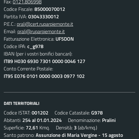
Fax:
0121.806998
Codice Fiscale:
85000070012
Partita IVA:
03043330012
P.E.C.:
prali@cert.ruparpiemonte.it
Email:
prali@ruparpiemonte.it
Fatturazione Elettronica:
UF5DON
Codice IPA:
c_g978
IBAN (per i vostri bonifici bancari):
IT89 H030 6930 7301 0000 0046 127
Conto Corrente Postale:
IT95 E076 0101 0000 0003 0977 102
DATI TERRITORIALI
Codice ISTAT:
001202
Codice Catastale:
G978
Abitanti:
254 al 01.01.2024
Denominazione:
Pralini
Superficie:
72,61
Kmq. Densità:
3
(ab/kmq.)
Santo patrono:
Assunzione di Maria Vergine - 15 agosto