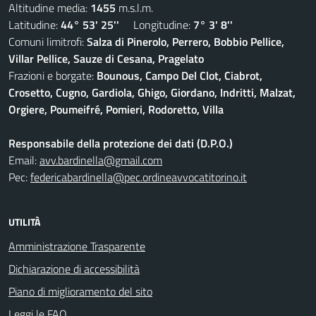
Altitudine media:
1455
m.s.l.m.
Latitudine:
44° 53' 25''
Longitudine:
7° 3' 8''
Comuni limitrofi:
Salza di Pinerolo, Perrero, Bobbio Pellice,
Villar Pellice, Sauze di Cesana, Pragelato
Frazioni e borgate:
Bounous, Campo Del Clot, Ciabrot,
Crosetto, Cugno, Gardiola, Ghigo, Giordano, Indritti, Malzat,
Orgiere, Poumeifré, Pomieri, Rodoretto, Villa
Responsabile della protezione dei dati (D.P.O.)
Email:
avv.bardinella@gmail.com
Pec:
federicabardinella@pec.ordineavvocatitorino.it
UTILITÀ
Amministrazione Trasparente
Dichiarazione di accessibilità
Piano di miglioramento del sito
Leggi le FAQ