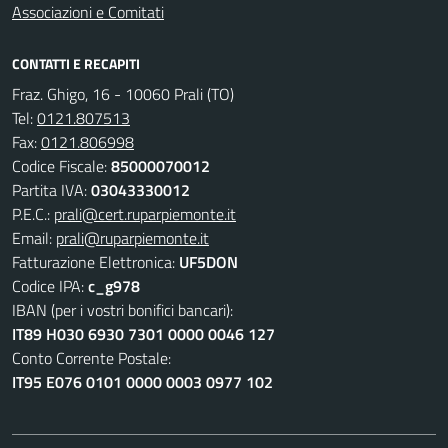
Associazioni e Comitati
CONTATTI E RECAPITI
Fraz. Ghigo, 16 - 10060 Prali (TO)
Tel:
0121.807513
Fax:
0121.806998
Codice Fiscale:
85000070012
Partita IVA:
03043330012
P.E.C.:
prali@cert.ruparpiemonte.it
Email:
prali@ruparpiemonte.it
Fatturazione Elettronica:
UF5DON
Codice IPA:
c_g978
IBAN (per i vostri bonifici bancari):
IT89 H030 6930 7301 0000 0046 127
Conto Corrente Postale:
IT95 E076 0101 0000 0003 0977 102