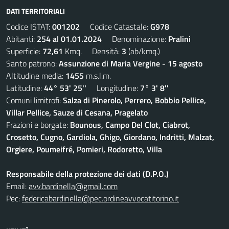
DATI TERRITORIALI
Codice ISTAT:
001202
Codice Catastale:
G978
Abitanti:
254 al 01.01.2024
Denominazione:
Pralini
Superficie:
72,61
Kmq. Densità:
3
(ab/kmq.)
Santo patrono:
Assunzione di Maria Vergine - 15 agosto
Altitudine media:
1455
m.s.l.m.
Latitudine:
44° 53' 25''
Longitudine:
7° 3' 8''
Comuni limitrofi:
Salza di Pinerolo, Perrero, Bobbio Pellice,
Villar Pellice, Sauze di Cesana, Pragelato
Frazioni e borgate:
Bounous, Campo Del Clot, Ciabrot,
Crosetto, Cugno, Gardiola, Ghigo, Giordano, Indritti, Malzat,
Orgiere, Poumeifré, Pomieri, Rodoretto, Villa
Responsabile della protezione dei dati (D.P.O.)
Email:
avv.bardinella@gmail.com
Pec:
federicabardinella@pec.ordineavvocatitorino.it