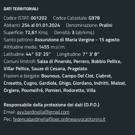
DATI TERRITORIALI
Codice ISTAT:
001202
Codice Catastale:
G978
Abitanti:
254 al 01.01.2024
Denominazione:
Pralini
Superficie:
72,61
Kmq. Densità:
3
(ab/kmq.)
Santo patrono:
Assunzione di Maria Vergine - 15 agosto
Altitudine media:
1455
m.s.l.m.
Latitudine:
44° 53' 25''
Longitudine:
7° 3' 8''
Comuni limitrofi:
Salza di Pinerolo, Perrero, Bobbio Pellice,
Villar Pellice, Sauze di Cesana, Pragelato
Frazioni e borgate:
Bounous, Campo Del Clot, Ciabrot,
Crosetto, Cugno, Gardiola, Ghigo, Giordano, Indritti, Malzat,
Orgiere, Poumeifré, Pomieri, Rodoretto, Villa
Responsabile della protezione dei dati (D.P.O.)
Email:
avv.bardinella@gmail.com
Pec:
federicabardinella@pec.ordineavvocatitorino.it