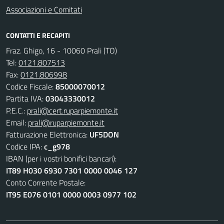
Associazioni e Comitati
CONTATTI E RECAPITI
Fraz. Ghigo, 16 - 10060 Prali (TO)
Tel:
0121.807513
Fax:
0121.806998
Codice Fiscale:
85000070012
Partita IVA:
03043330012
P.E.C.:
prali@cert.ruparpiemonte.it
Email:
prali@ruparpiemonte.it
Fatturazione Elettronica:
UF5DON
Codice IPA:
c_g978
IBAN (per i vostri bonifici bancari):
IT89 H030 6930 7301 0000 0046 127
Conto Corrente Postale:
IT95 E076 0101 0000 0003 0977 102