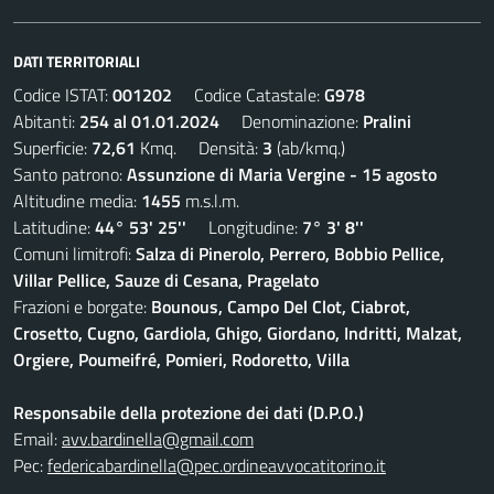
DATI TERRITORIALI
Codice ISTAT:
001202
Codice Catastale:
G978
Abitanti:
254 al 01.01.2024
Denominazione:
Pralini
Superficie:
72,61
Kmq. Densità:
3
(ab/kmq.)
Santo patrono:
Assunzione di Maria Vergine - 15 agosto
Altitudine media:
1455
m.s.l.m.
Latitudine:
44° 53' 25''
Longitudine:
7° 3' 8''
Comuni limitrofi:
Salza di Pinerolo, Perrero, Bobbio Pellice,
Villar Pellice, Sauze di Cesana, Pragelato
Frazioni e borgate:
Bounous, Campo Del Clot, Ciabrot,
Crosetto, Cugno, Gardiola, Ghigo, Giordano, Indritti, Malzat,
Orgiere, Poumeifré, Pomieri, Rodoretto, Villa
Responsabile della protezione dei dati (D.P.O.)
Email:
avv.bardinella@gmail.com
Pec:
federicabardinella@pec.ordineavvocatitorino.it