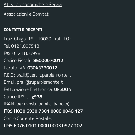
Attività economiche e Servizi
Associazioni e Comitati
CONTATTI E RECAPITI
Fraz. Ghigo, 16 - 10060 Prali (TO)
Tel:
0121.807513
Fax:
0121.806998
Codice Fiscale:
85000070012
Partita IVA:
03043330012
P.E.C.:
prali@cert.ruparpiemonte.it
Email:
prali@ruparpiemonte.it
Fatturazione Elettronica:
UF5DON
Codice IPA:
c_g978
IBAN (per i vostri bonifici bancari):
IT89 H030 6930 7301 0000 0046 127
Conto Corrente Postale:
IT95 E076 0101 0000 0003 0977 102