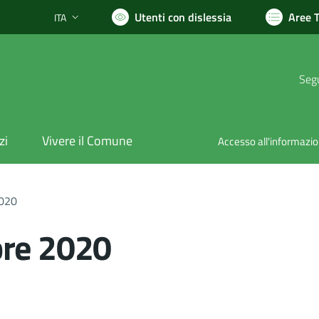
Utenti con dislessia
Aree 
ITA
Lingua attiva:
Segu
zi
Vivere il Comune
Accesso all'informazi
2020
bre 2020
nto