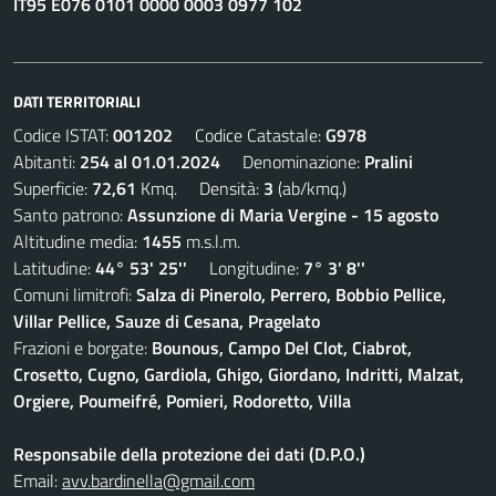
IT95 E076 0101 0000 0003 0977 102
DATI TERRITORIALI
Codice ISTAT:
001202
Codice Catastale:
G978
Abitanti:
254 al 01.01.2024
Denominazione:
Pralini
Superficie:
72,61
Kmq. Densità:
3
(ab/kmq.)
Santo patrono:
Assunzione di Maria Vergine - 15 agosto
Altitudine media:
1455
m.s.l.m.
Latitudine:
44° 53' 25''
Longitudine:
7° 3' 8''
Comuni limitrofi:
Salza di Pinerolo, Perrero, Bobbio Pellice,
Villar Pellice, Sauze di Cesana, Pragelato
Frazioni e borgate:
Bounous, Campo Del Clot, Ciabrot,
Crosetto, Cugno, Gardiola, Ghigo, Giordano, Indritti, Malzat,
Orgiere, Poumeifré, Pomieri, Rodoretto, Villa
Responsabile della protezione dei dati (D.P.O.)
Email:
avv.bardinella@gmail.com