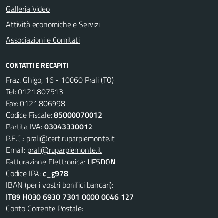
Galleria Video
Attività economiche e Servizi
Associazioni e Comitati
CONTATTI E RECAPITI
Fraz. Ghigo, 16 - 10060 Prali (TO)
Tel:
0121.807513
Fax:
0121.806998
Codice Fiscale:
85000070012
Partita IVA:
03043330012
P.E.C.:
prali@cert.ruparpiemonte.it
Email:
prali@ruparpiemonte.it
Fatturazione Elettronica:
UF5DON
Codice IPA:
c_g978
IBAN (per i vostri bonifici bancari):
IT89 H030 6930 7301 0000 0046 127
Conto Corrente Postale: