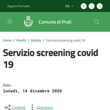
ITA
Regione Piemonte
Lingua attiva:
Comune di Prali
Home
/
Novità
/
Notizie
/
Servizio screening covid 19
Servizio screening covid
19
Dettagli del documento
Data:
lunedì, 14 dicembre 2020
Condividi
Vedi azioni