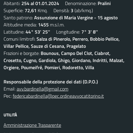
Abitanti:
254 al 01.01.2024
Denominazione:
Pralini
Superficie:
72,61
Kmq. Densità:
3
(ab/kmq.)
Santo patrono:
Assunzione di Maria Vergine - 15 agosto
Altitudine media:
1455
m.s.l.m.
Latitudine:
44° 53' 25''
Longitudine:
7° 3' 8''
Comuni limitrofi:
Salza di Pinerolo, Perrero, Bobbio Pellice,
Villar Pellice, Sauze di Cesana, Pragelato
Frazioni e borgate:
Bounous, Campo Del Clot, Ciabrot,
Crosetto, Cugno, Gardiola, Ghigo, Giordano, Indritti, Malzat,
Orgiere, Poumeifré, Pomieri, Rodoretto, Villa
Responsabile della protezione dei dati (D.P.O.)
Email:
avv.bardinella@gmail.com
Pec:
federicabardinella@pec.ordineavvocatitorino.it
UTILITÀ
Amministrazione Trasparente