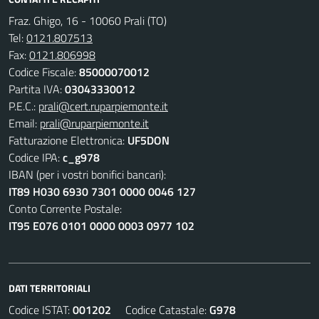
Fraz. Ghigo, 16 - 10060 Prali (TO)
Tel:
0121.807513
Fax:
0121.806998
Codice Fiscale:
85000070012
Partita IVA:
03043330012
P.E.C.:
prali@cert.ruparpiemonte.it
Email:
prali@ruparpiemonte.it
Fatturazione Elettronica:
UF5DON
Codice IPA:
c_g978
IBAN (per i vostri bonifici bancari):
IT89 H030 6930 7301 0000 0046 127
Conto Corrente Postale:
IT95 E076 0101 0000 0003 0977 102
DATI TERRITORIALI
Codice ISTAT:
001202
Codice Catastale:
G978