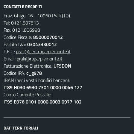
CONTATTI E RECAPITI
Fraz. Ghigo, 16 - 10060 Prali (TO)
Tel:
0121.807513
Fax:
0121.806998
Codice Fiscale:
85000070012
Partita IVA:
03043330012
P.E.C.:
prali@cert.ruparpiemonte.it
Email:
prali@ruparpiemonte.it
Fatturazione Elettronica:
UF5DON
Codice IPA:
c_g978
IBAN (per i vostri bonifici bancari):
IT89 H030 6930 7301 0000 0046 127
Conto Corrente Postale:
IT95 E076 0101 0000 0003 0977 102
DATI TERRITORIALI