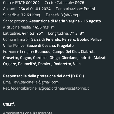
Codice ISTAT:
001202
Codice Catastale:
G978
Abitanti:
254 al 01.01.2024
Denominazione:
Pralini
Superficie:
72,61
Kmq. Densità:
3
(ab/kmq.)
Santo patrono:
Assunzione di Maria Vergine - 15 agosto
Altitudine media:
1455
m.s.l.m.
Latitudine:
44° 53' 25''
Longitudine:
7° 3' 8''
Comuni limitrofi:
Salza di Pinerolo, Perrero, Bobbio Pellice,
Villar Pellice, Sauze di Cesana, Pragelato
Frazioni e borgate:
Bounous, Campo Del Clot, Ciabrot,
Crosetto, Cugno, Gardiola, Ghigo, Giordano, Indritti, Malzat,
Orgiere, Poumeifré, Pomieri, Rodoretto, Villa
Responsabile della protezione dei dati (D.P.O.)
Email:
avv.bardinella@gmail.com
Pec:
federicabardinella@pec.ordineavvocatitorino.it
UTILITÀ
Amministrazione Trasparente