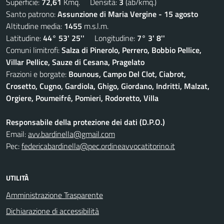
Superficie:
72,61
Kmq. Densità:
3
(ab/kmq.)
Santo patrono:
Assunzione di Maria Vergine - 15 agosto
Altitudine media:
1455
m.s.l.m.
Latitudine:
44° 53' 25''
Longitudine:
7° 3' 8''
Comuni limitrofi:
Salza di Pinerolo, Perrero, Bobbio Pellice,
Villar Pellice, Sauze di Cesana, Pragelato
Frazioni e borgate:
Bounous, Campo Del Clot, Ciabrot,
Crosetto, Cugno, Gardiola, Ghigo, Giordano, Indritti, Malzat,
Orgiere, Poumeifré, Pomieri, Rodoretto, Villa
Responsabile della protezione dei dati (D.P.O.)
Email:
avv.bardinella@gmail.com
Pec:
federicabardinella@pec.ordineavvocatitorino.it
UTILITÀ
Amministrazione Trasparente
Dichiarazione di accessibilità