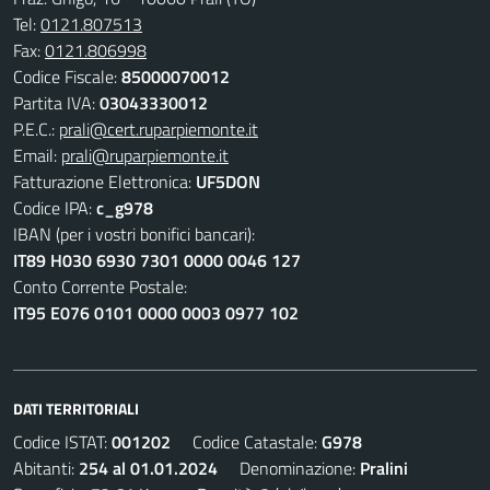
Tel:
0121.807513
Fax:
0121.806998
Codice Fiscale:
85000070012
Partita IVA:
03043330012
P.E.C.:
prali@cert.ruparpiemonte.it
Email:
prali@ruparpiemonte.it
Fatturazione Elettronica:
UF5DON
Codice IPA:
c_g978
IBAN (per i vostri bonifici bancari):
IT89 H030 6930 7301 0000 0046 127
Conto Corrente Postale:
IT95 E076 0101 0000 0003 0977 102
DATI TERRITORIALI
Codice ISTAT:
001202
Codice Catastale:
G978
Abitanti:
254 al 01.01.2024
Denominazione:
Pralini