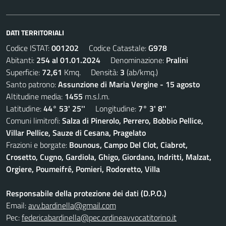
DATI TERRITORIALI
Codice ISTAT:
001202
Codice Catastale:
G978
Abitanti:
254 al 01.01.2024
Denominazione:
Pralini
Superficie:
72,61
Kmq. Densità:
3
(ab/kmq.)
Santo patrono:
Assunzione di Maria Vergine - 15 agosto
Altitudine media:
1455
m.s.l.m.
Latitudine:
44° 53' 25''
Longitudine:
7° 3' 8''
Comuni limitrofi:
Salza di Pinerolo, Perrero, Bobbio Pellice,
Villar Pellice, Sauze di Cesana, Pragelato
Frazioni e borgate:
Bounous, Campo Del Clot, Ciabrot,
Crosetto, Cugno, Gardiola, Ghigo, Giordano, Indritti, Malzat,
Orgiere, Poumeifré, Pomieri, Rodoretto, Villa
Responsabile della protezione dei dati (D.P.O.)
Email:
avv.bardinella@gmail.com
Pec:
federicabardinella@pec.ordineavvocatitorino.it