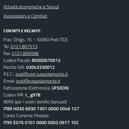
Attività economiche e Servizi
Associazioni e Comitati
CONTATTI E RECAPITI
Fraz. Ghigo, 16 - 10060 Prali (TO)
Tel:
0121.807513
Fax:
0121.806998
Codice Fiscale:
85000070012
Partita IVA:
03043330012
P.E.C.:
prali@cert.ruparpiemonte.it
Email:
prali@ruparpiemonte.it
Fatturazione Elettronica:
UF5DON
Codice IPA:
c_g978
IBAN (per i vostri bonifici bancari):
IT89 H030 6930 7301 0000 0046 127
Conto Corrente Postale:
IT95 E076 0101 0000 0003 0977 102