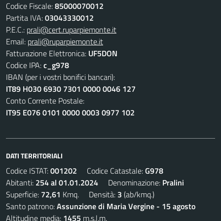
Codice Fiscale:
85000070012
Partita IVA:
03043330012
P.E.C.:
prali@cert.ruparpiemonte.it
Email:
prali@ruparpiemonte.it
Fatturazione Elettronica:
UF5DON
Codice IPA:
c_g978
IBAN (per i vostri bonifici bancari):
IT89 H030 6930 7301 0000 0046 127
Conto Corrente Postale:
IT95 E076 0101 0000 0003 0977 102
DATI TERRITORIALI
Codice ISTAT:
001202
Codice Catastale:
G978
Abitanti:
254 al 01.01.2024
Denominazione:
Pralini
Superficie:
72,61
Kmq. Densità:
3
(ab/kmq.)
Santo patrono:
Assunzione di Maria Vergine - 15 agosto
Altitudine media:
1455
m.s.l.m.