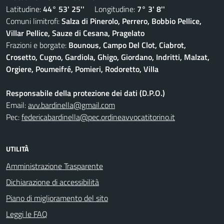
Latitudine:
44° 53' 25''
Longitudine:
7° 3' 8''
Comuni limitrofi:
Salza di Pinerolo, Perrero, Bobbio Pellice,
Villar Pellice, Sauze di Cesana, Pragelato
Frazioni e borgate:
Bounous, Campo Del Clot, Ciabrot,
Crosetto, Cugno, Gardiola, Ghigo, Giordano, Indritti, Malzat,
Orgiere, Poumeifré, Pomieri, Rodoretto, Villa
Responsabile della protezione dei dati (D.P.O.)
Email:
avv.bardinella@gmail.com
Pec:
federicabardinella@pec.ordineavvocatitorino.it
UTILITÀ
Amministrazione Trasparente
Dichiarazione di accessibilità
Piano di miglioramento del sito
Leggi le FAQ