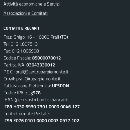
Attività economiche e Servizi
Associazioni e Comitati
CONTATTI E RECAPITI
Fraz. Ghigo, 16 - 10060 Prali (TO)
Tel:
0121.807513
Fax:
0121.806998
Codice Fiscale:
85000070012
Partita IVA:
03043330012
P.E.C.:
prali@cert.ruparpiemonte.it
Email:
prali@ruparpiemonte.it
Fatturazione Elettronica:
UF5DON
Codice IPA:
c_g978
IBAN (per i vostri bonifici bancari):
IT89 H030 6930 7301 0000 0046 127
Conto Corrente Postale:
IT95 E076 0101 0000 0003 0977 102