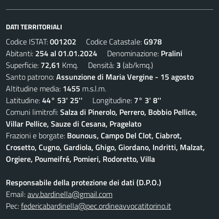
DATI TERRITORIALI
Codice ISTAT:
001202
Codice Catastale:
G978
Abitanti:
254 al 01.01.2024
Denominazione:
Pralini
Superficie:
72,61
Kmq. Densità:
3
(ab/kmq.)
Santo patrono:
Assunzione di Maria Vergine - 15 agosto
Altitudine media:
1455
m.s.l.m.
Latitudine:
44° 53' 25''
Longitudine:
7° 3' 8''
Comuni limitrofi:
Salza di Pinerolo, Perrero, Bobbio Pellice,
Villar Pellice, Sauze di Cesana, Pragelato
Frazioni e borgate:
Bounous, Campo Del Clot, Ciabrot,
Crosetto, Cugno, Gardiola, Ghigo, Giordano, Indritti, Malzat,
Orgiere, Poumeifré, Pomieri, Rodoretto, Villa
Responsabile della protezione dei dati (D.P.O.)
Email:
avv.bardinella@gmail.com
Pec:
federicabardinella@pec.ordineavvocatitorino.it