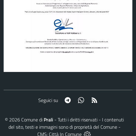
Telegram
Whatsapp
RSS
Seguici su
©
2026
Comune di
Prali
- Tutti i diritti riservati - I contenuti
del sito, testi e immagini sono di proprietà del Comune -
CMS:
Città In Comune