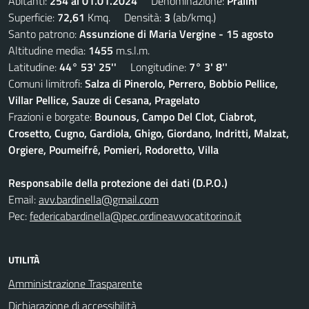
Abitanti:
254 al 01.01.2024
Denominazione:
Pralini
Superficie:
72,61
Kmq. Densità:
3
(ab/kmq.)
Santo patrono:
Assunzione di Maria Vergine - 15 agosto
Altitudine media:
1455
m.s.l.m.
Latitudine:
44° 53' 25''
Longitudine:
7° 3' 8''
Comuni limitrofi:
Salza di Pinerolo, Perrero, Bobbio Pellice,
Villar Pellice, Sauze di Cesana, Pragelato
Frazioni e borgate:
Bounous, Campo Del Clot, Ciabrot,
Crosetto, Cugno, Gardiola, Ghigo, Giordano, Indritti, Malzat,
Orgiere, Poumeifré, Pomieri, Rodoretto, Villa
Responsabile della protezione dei dati (D.P.O.)
Email:
avv.bardinella@gmail.com
Pec:
federicabardinella@pec.ordineavvocatitorino.it
UTILITÀ
Amministrazione Trasparente
Dichiarazione di accessibilità