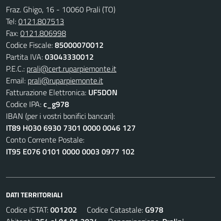
Fraz. Ghigo, 16 - 10060 Prali (TO)
Tel:
0121.807513
Fax:
0121.806998
Codice Fiscale:
85000070012
Partita IVA:
03043330012
P.E.C.:
prali@cert.ruparpiemonte.it
Email:
prali@ruparpiemonte.it
Fatturazione Elettronica:
UF5DON
Codice IPA:
c_g978
IBAN (per i vostri bonifici bancari):
IT89 H030 6930 7301 0000 0046 127
Conto Corrente Postale:
IT95 E076 0101 0000 0003 0977 102
DATI TERRITORIALI
Codice ISTAT:
001202
Codice Catastale:
G978