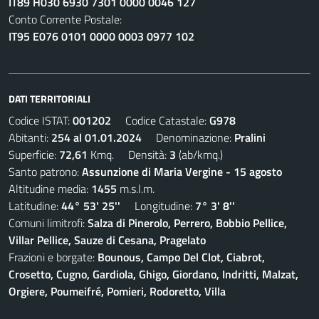
IT89 H030 6930 7301 0000 0046 127
Conto Corrente Postale:
IT95 E076 0101 0000 0003 0977 102
DATI TERRITORIALI
Codice ISTAT:
001202
Codice Catastale:
G978
Abitanti:
254 al 01.01.2024
Denominazione:
Pralini
Superficie:
72,61
Kmq. Densità:
3
(ab/kmq.)
Santo patrono:
Assunzione di Maria Vergine - 15 agosto
Altitudine media:
1455
m.s.l.m.
Latitudine:
44° 53' 25''
Longitudine:
7° 3' 8''
Comuni limitrofi:
Salza di Pinerolo, Perrero, Bobbio Pellice,
Villar Pellice, Sauze di Cesana, Pragelato
Frazioni e borgate:
Bounous, Campo Del Clot, Ciabrot,
Crosetto, Cugno, Gardiola, Ghigo, Giordano, Indritti, Malzat,
Orgiere, Poumeifré, Pomieri, Rodoretto, Villa