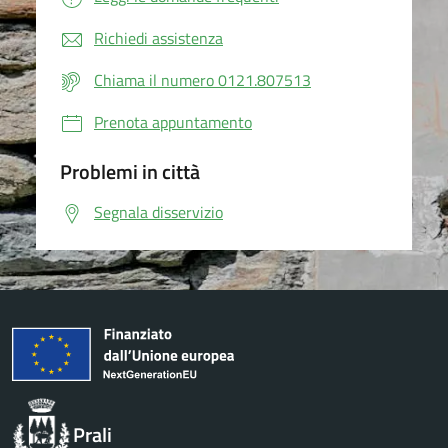
Richiedi assistenza
Chiama il numero 0121.807513
Prenota appuntamento
Problemi in città
Segnala disservizio
Prali