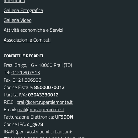
Il Territorio
Galleria Fotografica
Galleria Video
Attività economiche e Servizi
Associazioni e Comitati
CONTATTI E RECAPITI
Fraz. Ghigo, 16 - 10060 Prali (TO)
Tel:
0121.807513
Fax:
0121.806998
Codice Fiscale:
85000070012
Partita IVA:
03043330012
P.E.C.:
prali@cert.ruparpiemonte.it
Email:
prali@ruparpiemonte.it
Fatturazione Elettronica:
UF5DON
Codice IPA:
c_g978
IBAN (per i vostri bonifici bancari):