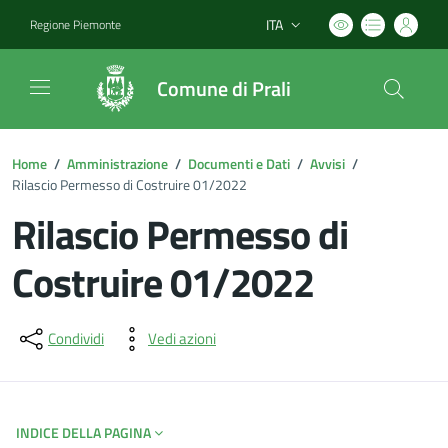
ITA
Regione Piemonte
Lingua attiva:
Comune di Prali
Home
/
Amministrazione
/
Documenti e Dati
/
Avvisi
/
Rilascio Permesso di Costruire 01/2022
Rilascio Permesso di
Costruire 01/2022
Dettagli del documento
Condividi
Vedi azioni
INDICE DELLA PAGINA