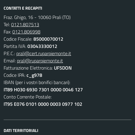
CONTATTI E RECAPITI
Fraz. Ghigo, 16 - 10060 Prali (TO)
Tel:
0121.807513
Fax:
0121.806998
Codice Fiscale:
85000070012
Partita IVA:
03043330012
P.E.C.:
prali@cert.ruparpiemonte.it
Email:
prali@ruparpiemonte.it
Fatturazione Elettronica:
UF5DON
Codice IPA:
c_g978
IBAN (per i vostri bonifici bancari):
IT89 H030 6930 7301 0000 0046 127
Conto Corrente Postale:
IT95 E076 0101 0000 0003 0977 102
DATI TERRITORIALI