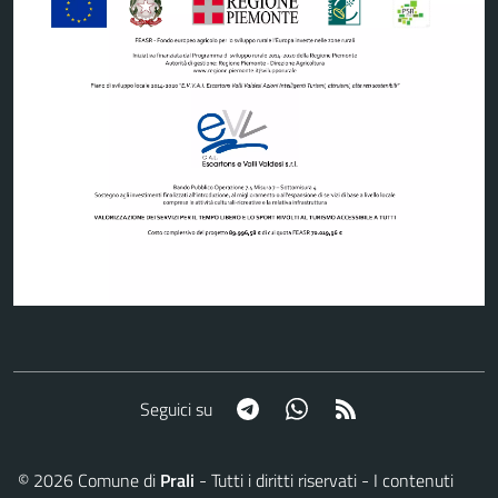
Telegram
Whatsapp
RSS
Seguici su
©
2026
Comune di
Prali
- Tutti i diritti riservati - I contenuti