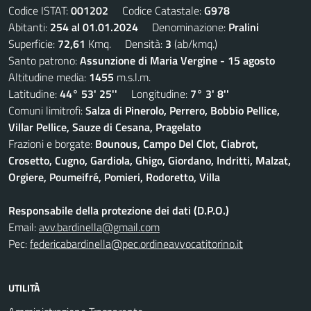
Codice ISTAT:
001202
Codice Catastale:
G978
Abitanti:
254 al 01.01.2024
Denominazione:
Pralini
Superficie:
72,61
Kmq. Densità:
3
(ab/kmq.)
Santo patrono:
Assunzione di Maria Vergine - 15 agosto
Altitudine media:
1455
m.s.l.m.
Latitudine:
44° 53' 25''
Longitudine:
7° 3' 8''
Comuni limitrofi:
Salza di Pinerolo, Perrero, Bobbio Pellice,
Villar Pellice, Sauze di Cesana, Pragelato
Frazioni e borgate:
Bounous, Campo Del Clot, Ciabrot,
Crosetto, Cugno, Gardiola, Ghigo, Giordano, Indritti, Malzat,
Orgiere, Poumeifré, Pomieri, Rodoretto, Villa
Responsabile della protezione dei dati (D.P.O.)
Email:
avv.bardinella@gmail.com
Pec:
federicabardinella@pec.ordineavvocatitorino.it
UTILITÀ