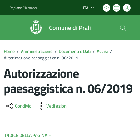
ITA
Regione Piemonte
Lingua attiva:
Comune di Prali
Home
/
Amministrazione
/
Documenti e Dati
/
Avvisi
/
Autorizzazione paesaggistica n. 06/2019
Autorizzazione
paesaggistica n. 06/2019
Dettagli del documento
Condividi
Vedi azioni
INDICE DELLA PAGINA