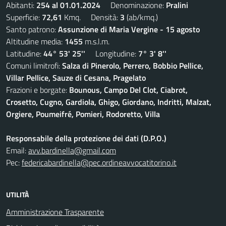
Abitanti:
254 al 01.01.2024
Denominazione:
Pralini
Superficie:
72,61
Kmq. Densità:
3
(ab/kmq.)
Santo patrono:
Assunzione di Maria Vergine - 15 agosto
Altitudine media:
1455
m.s.l.m.
Latitudine:
44° 53' 25''
Longitudine:
7° 3' 8''
Comuni limitrofi:
Salza di Pinerolo, Perrero, Bobbio Pellice,
Villar Pellice, Sauze di Cesana, Pragelato
Frazioni e borgate:
Bounous, Campo Del Clot, Ciabrot,
Crosetto, Cugno, Gardiola, Ghigo, Giordano, Indritti, Malzat,
Orgiere, Poumeifré, Pomieri, Rodoretto, Villa
Responsabile della protezione dei dati (D.P.O.)
Email:
avv.bardinella@gmail.com
Pec:
federicabardinella@pec.ordineavvocatitorino.it
UTILITÀ
Amministrazione Trasparente