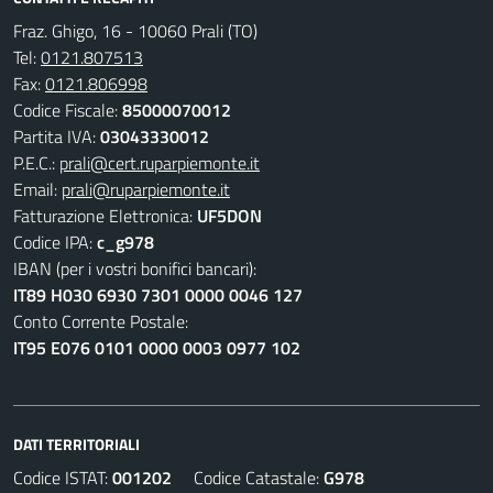
Fraz. Ghigo, 16 - 10060 Prali (TO)
Tel:
0121.807513
Fax:
0121.806998
Codice Fiscale:
85000070012
Partita IVA:
03043330012
P.E.C.:
prali@cert.ruparpiemonte.it
Email:
prali@ruparpiemonte.it
Fatturazione Elettronica:
UF5DON
Codice IPA:
c_g978
IBAN (per i vostri bonifici bancari):
IT89 H030 6930 7301 0000 0046 127
Conto Corrente Postale:
IT95 E076 0101 0000 0003 0977 102
DATI TERRITORIALI
Codice ISTAT:
001202
Codice Catastale:
G978