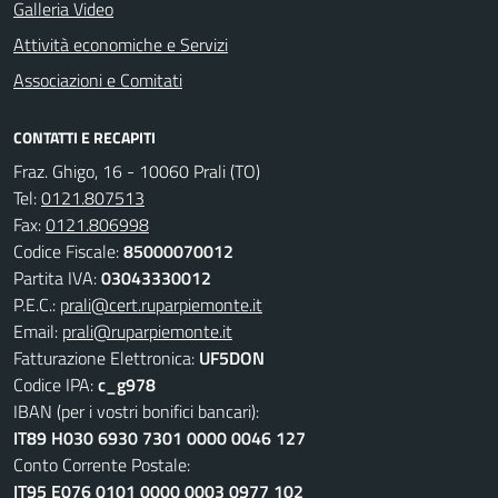
Galleria Video
Attività economiche e Servizi
Associazioni e Comitati
CONTATTI E RECAPITI
Fraz. Ghigo, 16 - 10060 Prali (TO)
Tel:
0121.807513
Fax:
0121.806998
Codice Fiscale:
85000070012
Partita IVA:
03043330012
P.E.C.:
prali@cert.ruparpiemonte.it
Email:
prali@ruparpiemonte.it
Fatturazione Elettronica:
UF5DON
Codice IPA:
c_g978
IBAN (per i vostri bonifici bancari):
IT89 H030 6930 7301 0000 0046 127
Conto Corrente Postale:
IT95 E076 0101 0000 0003 0977 102