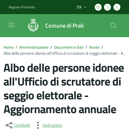
ITA
Regione Piemonte
Lingua attiva:
Comune di Prali
Home
/
Amministrazione
/
Documenti e Dati
/
Avvisi
/
Albo delle persone idonee all'Ufficio di scrutatore di seggio elettorale - A...
Albo delle persone idonee
all'Ufficio di scrutatore di
seggio elettorale -
Aggiornamento annuale
Dettagli del documento
Condividi
Vedi azioni