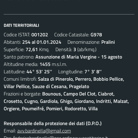
DATI TERRITORIALI
Codice ISTAT:
001202
Codice Catastale:
G978
Abitanti:
254 al 01.01.2024
Denominazione:
Pralini
Superficie:
72,61
Kmq. Densità:
3
(ab/kmq.)
Santo patrono:
Assunzione di Maria Vergine - 15 agosto
Altitudine media:
1455
m.s.l.m.
Latitudine:
44° 53' 25''
Longitudine:
7° 3' 8''
Comuni limitrofi:
Salza di Pinerolo, Perrero, Bobbio Pellice,
Villar Pellice, Sauze di Cesana, Pragelato
Frazioni e borgate:
Bounous, Campo Del Clot, Ciabrot,
Crosetto, Cugno, Gardiola, Ghigo, Giordano, Indritti, Malzat,
Orgiere, Poumeifré, Pomieri, Rodoretto, Villa
Responsabile della protezione dei dati (D.P.O.)
Email:
avv.bardinella@gmail.com