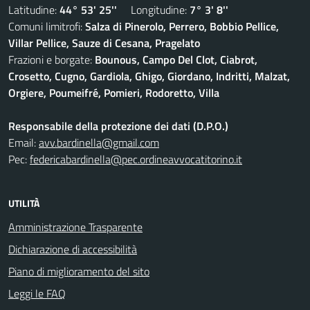
Latitudine:
44° 53' 25''
Longitudine:
7° 3' 8''
Comuni limitrofi:
Salza di Pinerolo, Perrero, Bobbio Pellice,
Villar Pellice, Sauze di Cesana, Pragelato
Frazioni e borgate:
Bounous, Campo Del Clot, Ciabrot,
Crosetto, Cugno, Gardiola, Ghigo, Giordano, Indritti, Malzat,
Orgiere, Poumeifré, Pomieri, Rodoretto, Villa
Responsabile della protezione dei dati (D.P.O.)
Email:
avv.bardinella@gmail.com
Pec:
federicabardinella@pec.ordineavvocatitorino.it
UTILITÀ
Amministrazione Trasparente
Dichiarazione di accessibilità
Piano di miglioramento del sito
Leggi le FAQ