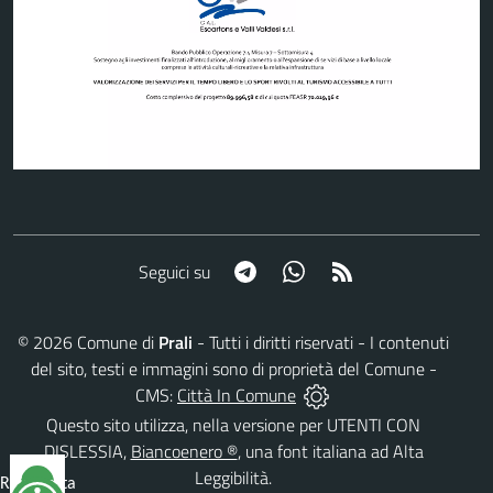
Telegram
Whatsapp
RSS
Seguici su
©
2026
Comune di
Prali
- Tutti i diritti riservati - I contenuti
del sito, testi e immagini sono di proprietà del Comune -
CMS:
Città In Comune
Questo sito utilizza, nella versione per UTENTI CON
DISLESSIA,
Biancoenero ®
, una font italiana ad Alta
Leggibilità.
Reimposta