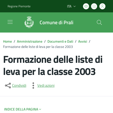
ITA
Regione Piemonte
Lingua attiva:
Comune di Prali
Home
/
Amministrazione
/
Documenti e Dati
/
Avvisi
/
Formazione delle liste di leva per la classe 2003
Formazione delle liste di
leva per la classe 2003
Dettagli del documento
Condividi
Vedi azioni
INDICE DELLA PAGINA