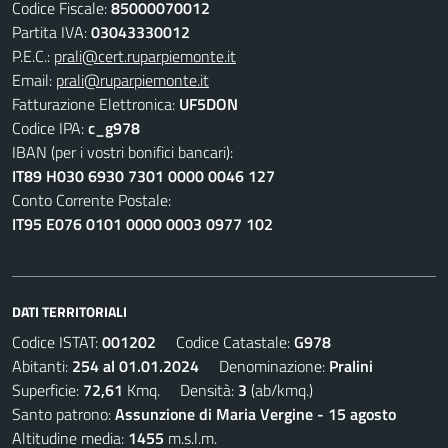
Codice Fiscale:
85000070012
Partita IVA:
03043330012
P.E.C.:
prali@cert.ruparpiemonte.it
Email:
prali@ruparpiemonte.it
Fatturazione Elettronica:
UF5DON
Codice IPA:
c_g978
IBAN (per i vostri bonifici bancari):
IT89 H030 6930 7301 0000 0046 127
Conto Corrente Postale:
IT95 E076 0101 0000 0003 0977 102
DATI TERRITORIALI
Codice ISTAT:
001202
Codice Catastale:
G978
Abitanti:
254 al 01.01.2024
Denominazione:
Pralini
Superficie:
72,61
Kmq. Densità:
3
(ab/kmq.)
Santo patrono:
Assunzione di Maria Vergine - 15 agosto
Altitudine media:
1455
m.s.l.m.