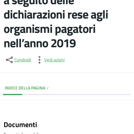
dichiarazioni rese agli
organismi pagatori
nell’anno 2019
Dettagli del documento
Condividi
Vedi azioni
INDICE DELLA PAGINA
Documenti