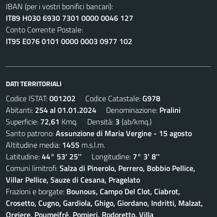
IBAN (per i vostri bonifici bancari):
IT89 H030 6930 7301 0000 0046 127
Conto Corrente Postale:
IT95 E076 0101 0000 0003 0977 102
DATI TERRITORIALI
Codice ISTAT:
001202
Codice Catastale:
G978
Abitanti:
254 al 01.01.2024
Denominazione:
Pralini
Superficie:
72,61
Kmq. Densità:
3
(ab/kmq.)
Santo patrono:
Assunzione di Maria Vergine - 15 agosto
Altitudine media:
1455
m.s.l.m.
Latitudine:
44° 53' 25''
Longitudine:
7° 3' 8''
Comuni limitrofi:
Salza di Pinerolo, Perrero, Bobbio Pellice,
Villar Pellice, Sauze di Cesana, Pragelato
Frazioni e borgate:
Bounous, Campo Del Clot, Ciabrot,
Crosetto, Cugno, Gardiola, Ghigo, Giordano, Indritti, Malzat,
Orgiere, Poumeifré, Pomieri, Rodoretto, Villa