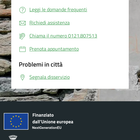
Leggi le domande frequenti
Richiedi assistenza
Chiama il numero 0121.807513
Prenota appuntamento
Problemi in città
Segnala disservizio