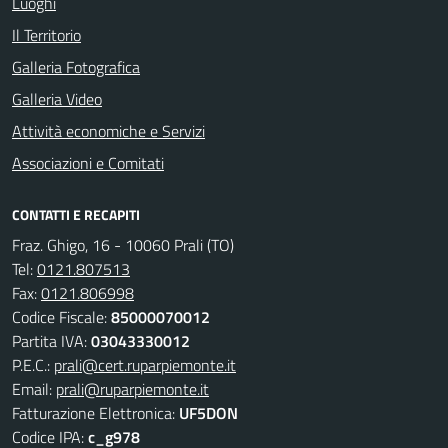
Luoghi
Il Territorio
Galleria Fotografica
Galleria Video
Attività economiche e Servizi
Associazioni e Comitati
CONTATTI E RECAPITI
Fraz. Ghigo, 16 - 10060 Prali (TO)
Tel:
0121.807513
Fax:
0121.806998
Codice Fiscale:
85000070012
Partita IVA:
03043330012
P.E.C.:
prali@cert.ruparpiemonte.it
Email:
prali@ruparpiemonte.it
Fatturazione Elettronica:
UF5DON
Codice IPA:
c_g978