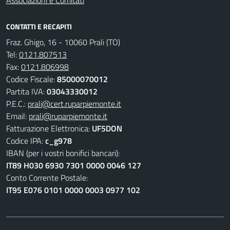
Associazioni e Comitati
CONTATTI E RECAPITI
Fraz. Ghigo, 16 - 10060 Prali (TO)
Tel:
0121.807513
Fax:
0121.806998
Codice Fiscale:
85000070012
Partita IVA:
03043330012
P.E.C.:
prali@cert.ruparpiemonte.it
Email:
prali@ruparpiemonte.it
Fatturazione Elettronica:
UF5DON
Codice IPA:
c_g978
IBAN (per i vostri bonifici bancari):
IT89 H030 6930 7301 0000 0046 127
Conto Corrente Postale:
IT95 E076 0101 0000 0003 0977 102