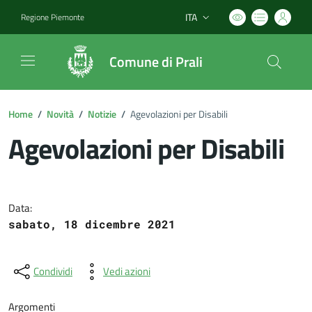
ITA
Regione Piemonte
Lingua attiva:
Comune di Prali
Home
/
Novità
/
Notizie
/
Agevolazioni per Disabili
Agevolazioni per Disabili
Dettagli del documento
Data:
sabato, 18 dicembre 2021
Condividi
Vedi azioni
Argomenti