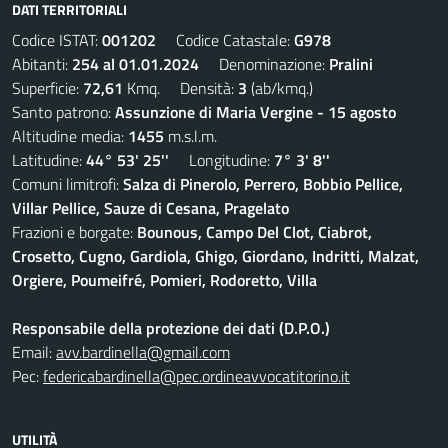
DATI TERRITORIALI
Codice ISTAT:
001202
Codice Catastale:
G978
Abitanti:
254 al 01.01.2024
Denominazione:
Pralini
Superficie:
72,61
Kmq. Densità:
3
(ab/kmq.)
Santo patrono:
Assunzione di Maria Vergine - 15 agosto
Altitudine media:
1455
m.s.l.m.
Latitudine:
44° 53' 25''
Longitudine:
7° 3' 8''
Comuni limitrofi:
Salza di Pinerolo, Perrero, Bobbio Pellice,
Villar Pellice, Sauze di Cesana, Pragelato
Frazioni e borgate:
Bounous, Campo Del Clot, Ciabrot,
Crosetto, Cugno, Gardiola, Ghigo, Giordano, Indritti, Malzat,
Orgiere, Poumeifré, Pomieri, Rodoretto, Villa
Responsabile della protezione dei dati (D.P.O.)
Email:
avv.bardinella@gmail.com
Pec:
federicabardinella@pec.ordineavvocatitorino.it
UTILITÀ